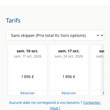
Sondeur
Tarifs
Cuisine
Confort
Réfrigérateur
Eau chaude
Réfrigérateur
Panneaux solaires
éléctrique
Ventilateurs
sam. 10 oct.
sam. 17 oct.
sam. 2
sam. 17 oct. 2026
sam. 24 oct. 2026
sam. 31 
WC électrique
1 896 €
1 896 €
1 8
Réserver
Réserver
Rése
Aucune date ne correspond à vos besoins ?
Contactez-
nous !