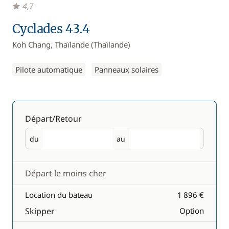
4,7
Cyclades 43.4
Koh Chang, Thaïlande (Thaïlande)
Pilote automatique
Panneaux solaires
Départ/Retour
du
au
Départ
Retour
Départ le moins cher
Location du bateau
1 896 €
Skipper
Option