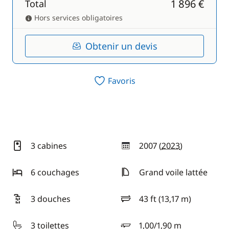
1 896 €
Total
Hors services obligatoires
Obtenir un devis
Favoris
3 cabines
2007 (
2023
)
année
6 couchages
Grand voile lattée
3 douches
43 ft (13,17 m)
longueur
3 toilettes
1,00/1,90 m