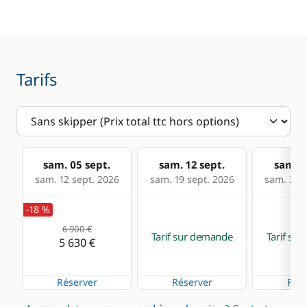
Loch - Speedo
Pilote automatique
Sondeur
Tarifs
VHF
Confort
Eau chaude
sam. 05 sept.
sam. 12 sept.
sam. 1
Panneaux solaires
sam. 12 sept. 2026
sam. 19 sept. 2026
sam. 26 s
WC électrique
-18 %
6 900 €
Tarif sur demande
Tarif su
5 630 €
Réserver
Réserver
Rése