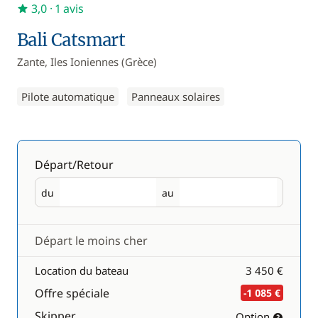
3,0
· 1 avis
Bali Catsmart
Zante, Iles Ioniennes (Grèce)
Pilote automatique
Panneaux solaires
Départ/Retour
du
au
Départ
Retour
Départ le moins cher
Location du bateau
3 450 €
Offre spéciale
-1 085 €
Skipper
Option