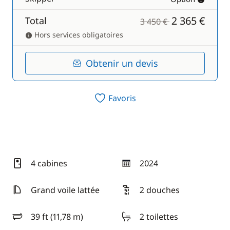
2 365 €
Total
3 450 €
Hors services obligatoires
Obtenir un devis
Favoris
4 cabines
2024
année
Grand voile lattée
2 douches
39 ft (11,78 m)
2 toilettes
longueur