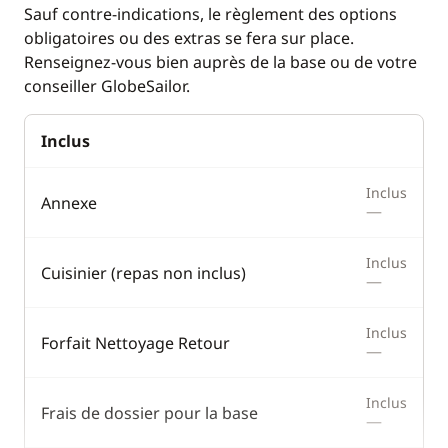
Sauf contre-indications, le règlement des options
Sondeur
obligatoires ou des extras se fera sur place.
Renseignez-vous bien auprès de la base ou de votre
VHF
conseiller GlobeSailor.
Cuisine
Confort
Inclus
Congélateur
Dessalinisateur
Inclus
Cuisinière
Générateur
Annexe
—
Grille pain
Panneaux solaires
Inclus
Cuisinier (repas non inclus)
Ice Maker
—
Machine à café
Inclus
Forfait Nettoyage Retour
Réfrigérateur
—
Réfrigérateur
Inclus
éléctrique
Frais de dossier pour la base
—