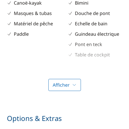
Canoë-kayak
Bimini
Masques & tubas
Douche de pont
Matériel de pêche
Echelle de bain
Paddle
Guindeau électrique
Pont en teck
Table de cockpit
Electronique
Divers
Anémomètre
Equipement de
Afficher
sécurité
GPS
Lecteur de cartes
Loch - Speedo
Options & Extras
Pilote automatique