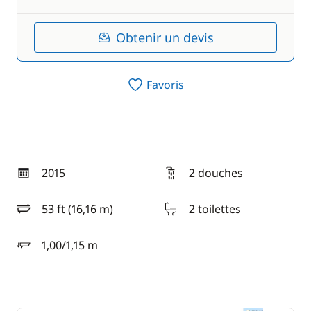
Obtenir un devis
Favoris
2015
2 douches
année
53 ft (16,16 m)
2 toilettes
longueur
1,00/1,15 m
tirant d'eau