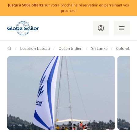
Jusqu'à 500€ offerts
sur votre prochaine réservation en parrainant vos
proches !
GlobeSailor
Location bateau
Océan Indien
Sri Lanka
Colombo