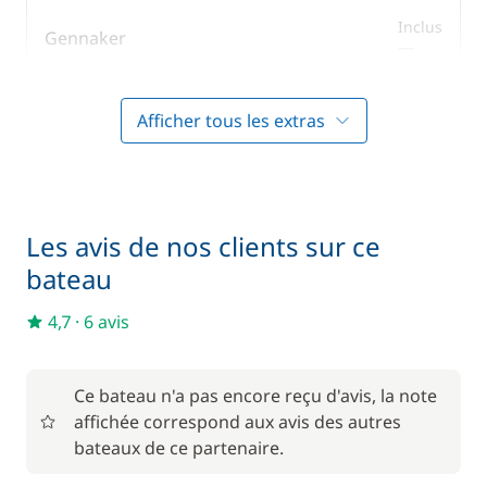
Inclus
Gennaker
—
Inclus
Kit de bienvenue
Afficher tous les extras
—
Inclus
Literie
—
Les avis de nos clients sur ce
Inclus
Moteur Hors Bord
bateau
—
4,7
·
6 avis
Inclus
Paddle
—
Ce bateau n'a pas encore reçu d'avis, la note
Inclus
Pension complète
affichée correspond aux avis des autres
—
bateaux de ce partenaire.
Inclus