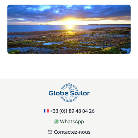
—
Inclus
TVA
—
En option
100,00 €
Avitaillement
/ semaine
15,00 €
Boissons non alcoolisées
/ jour
70,00 €
Homme de pont/Second
/ jour
+33 (0)1 89 48 04 26
WhatsApp
50,00 €
Pension complète
/ personne / jour
Contactez-nous