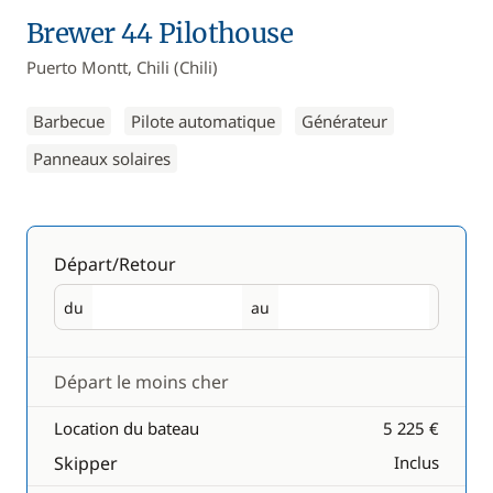
Brewer 44 Pilothouse
Puerto Montt, Chili (Chili)
Barbecue
Pilote automatique
Générateur
Panneaux solaires
Départ/Retour
du
au
Départ
Retour
Départ le moins cher
Location du bateau
5 225 €
Skipper
Inclus