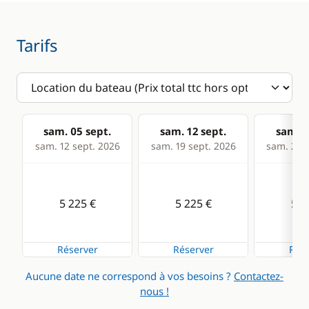
Convertisseur 220V
Guide & cartes
GPS
Tarifs
Lecteur de cartes
Loch - Speedo
Pilote automatique
Radar anti-collision
sam. 05 sept.
sam. 12 sept.
sam. 1
sam. 12 sept. 2026
sam. 19 sept. 2026
sam. 26 s
Sondeur
VHF
5 225 €
5 225 €
5 2
Cuisine
Confort
Cuisinière
Eau chaude
Réserver
Réserver
Rése
Grille pain
Générateur
Aucune date ne correspond à vos besoins ?
Contactez-
nous !
Machine à café
Panneaux solaires