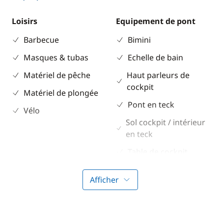
Loisirs
Equipement de pont
Barbecue
Bimini
Masques & tubas
Echelle de bain
Matériel de pêche
Haut parleurs de
cockpit
Matériel de plongée
Pont en teck
Vélo
Sol cockpit / intérieur
en teck
Table de cockpit
Afficher
Electronique
Divers
Anémomètre
Equipement de
sécurité