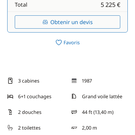
5 225 €
Total
Obtenir un devis
Favoris
3 cabines
1987
année
6+1 couchages
Grand voile lattée
2 douches
44 ft (13,40 m)
longueur
2 toilettes
2,00 m
tirant d'eau