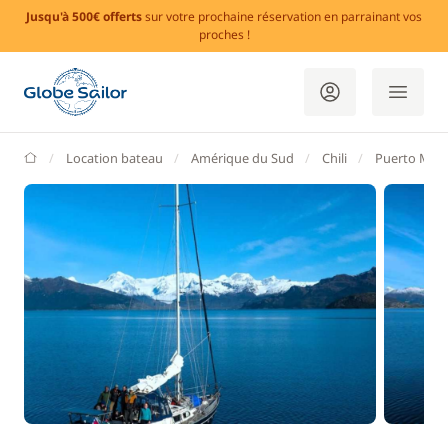
Jusqu'à 500€ offerts
sur votre prochaine réservation en parrainant vos
proches !
GlobeSailor
Location bateau
Amérique du Sud
Chili
Puerto Mon