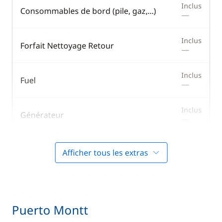
Inclus
Consommables de bord (pile, gaz,...)
—
Inclus
Forfait Nettoyage Retour
—
Inclus
Fuel
—
Inclus
Générateur
—
Inclus
Moteur Hors Bord
Afficher tous les extras
—
Inclus
Parking Voitures
—
Puerto Montt
Inclus
Skipper (repas non inclus)