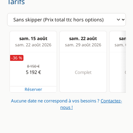
Tarifs
sam. 15 août
sam. 22 août
sam. 2
sam. 22 août 2026
sam. 29 août 2026
sam. 05 s
-36 %
8 150 €
5 192 €
Complet
Com
Réserver
Aucune date ne correspond à vos besoins ?
Contactez-
nous !