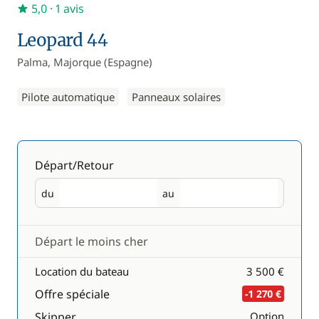
5,0
· 1 avis
Leopard 44
Palma, Majorque (Espagne)
Pilote automatique
Panneaux solaires
Départ/Retour
du
au
Départ
Retour
Départ le moins cher
Location du bateau
3 500 €
Offre spéciale
-1 270 €
Skipper
Option