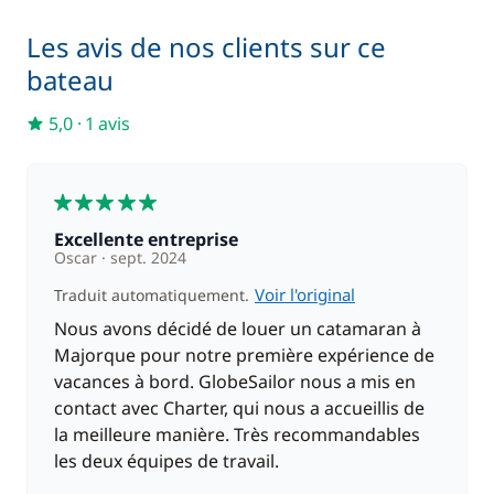
Les avis de nos clients sur ce
125,00 €
Moteur Hors Bord
/ semaine
bateau
100,00 €
5,0
·
1 avis
Paddle
/ semaine
5
Excellente entreprise
Oscar
sept. 2024
Voir l'original
Traduit automatiquement.
Nous avons décidé de louer un catamaran à
Majorque pour notre première expérience de
vacances à bord. GlobeSailor nous a mis en
contact avec Charter, qui nous a accueillis de
la meilleure manière. Très recommandables
les deux équipes de travail.