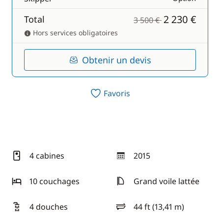
2 230 €
Total
3 500 €
Hors services obligatoires
Obtenir un devis
Favoris
4 cabines
2015
année
10 couchages
Grand voile lattée
4 douches
44 ft (13,41 m)
longueur