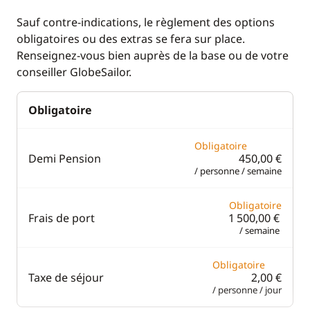
GPS
Equipement de
Sauf contre-indications, le règlement des options
sécurité
obligatoires ou des extras se fera sur place.
Lecteur de cartes
Renseignez-vous bien auprès de la base ou de votre
Guide & cartes
Loch - Speedo
conseiller GlobeSailor.
Sondeur
Obligatoire
VHF
Obligatoire
Demi Pension
450,00 €
Cuisine
Confort
/ personne / semaine
Cuisinière
Climatisation
Obligatoire
Ice Maker
Eau chaude
Frais de port
1 500,00 €
/ semaine
Machine à café
Générateur
Réfrigérateur
Ventilateurs
Obligatoire
Taxe de séjour
2,00 €
/ personne / jour