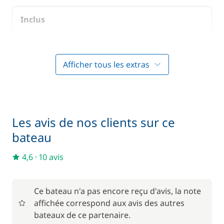
Inclus
Inclus
Air Conditionné
—
Afficher tous les extras
Inclus
Cuisinier (repas non inclus)
—
Inclus
Les avis de nos clients sur ce
Dernière nuit à bord (vendredi)
—
bateau
Inclus
Forfait Nettoyage Retour
4,6
·
10 avis
—
Inclus
Frais de dossier pour la base
Ce bateau n'a pas encore reçu d'avis, la note
—
affichée correspond aux avis des autres
bateaux de ce partenaire.
Inclus