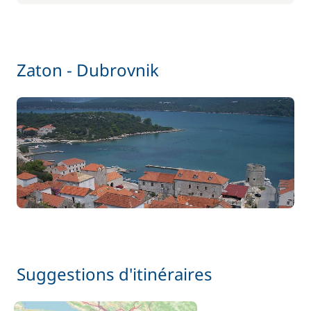
Homme de pont/Second
—
Inclus
Hôtesse (repas non inclus)
—
Zaton - Dubrovnik
Inclus
Kayak
—
Inclus
Literie
—
Inclus
Paddle
—
Inclus
Serviettes
—
Suggestions d'itinéraires
Inclus
Skipper (repas non inclus)
—