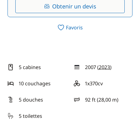
Obtenir un devis
Favoris
5 cabines
2007 (
2023
)
année
10 couchages
1x370cv
motorisation
5 douches
92 ft (28,00 m)
longueur
5 toilettes