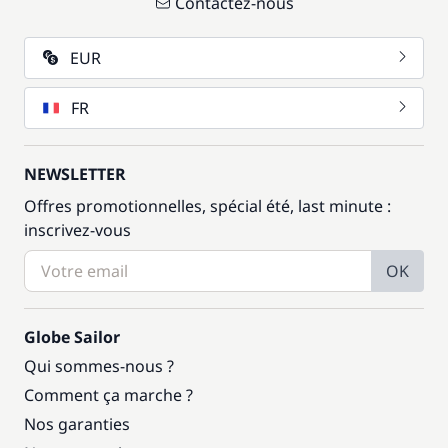
Contactez-nous
1 000,00 €
Frais de Convoyage
/ semaine
EUR
650,00 €
Pension complète
/ personne / semaine
FR
1 200,00 €
Seabob / Sea Scooter
/ semaine
NEWSLETTER
Offres promotionnelles, spécial été, last minute :
inscrivez-vous
OK
Globe Sailor
Qui sommes-nous ?
Comment ça marche ?
Nos garanties