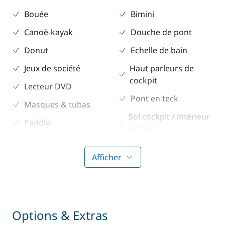
Bouée
Bimini
Canoë-kayak
Douche de pont
Donut
Echelle de bain
Jeux de société
Haut parleurs de
cockpit
Lecteur DVD
Pont en teck
Masques & tubas
Sol cockpit / intérieur
Paddle
en teck
Prise Jack/MP3
Table de cockpit
Afficher
Ski nautique
Taud de soleil
TV
Winch électrique
Options & Extras
Electronique
Divers