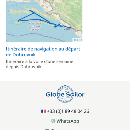
Inclus
Transit Log
—
Inclus
TVA
—
Itinéraire de navigation au départ
Inclus
Wifi
de Dubrovnik
—
Itinéraire à la voile d'une semaine
depuis Dubrovnik
En option
260,00 €
Alcool
/ personne / semaine
+33 (0)1 89 48 04 26
160,00 €
Boissons non alcoolisées
/ personne / semaine
WhatsApp