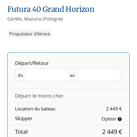
Futura 40 Grand Horizon
Górkło, Mazuria (Pologne)
Propulseur d'étrave
Départ/Retour
du
au
Départ
Retour
Départ le moins cher
Location du bateau
2 449 €
Skipper
Option
2 449 €
Total