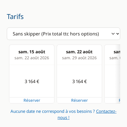
Electronique
Divers
Tarifs
GPS
Equipement de
sécurité
Lecteur de cartes
Guide & cartes
sam. 15 août
sam. 22 août
sam. 2
Cuisine
Confort
sam. 22 août 2026
sam. 29 août 2026
sam. 05 s
Congélateur
Chauffage
Cuisinière
Eau chaude
3 164 €
3 164 €
3 1
Machine à café
Micro-ondes
Réserver
Réserver
Rése
Réfrigérateur
Aucune date ne correspond à vos besoins ?
Contactez-
nous !