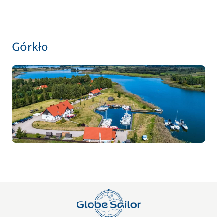
En option
50,00 €
Animaux de compagnie
/ bateau
Górkło
7,00 €
Frais de port
/ jour
23,00 €
Paddle
/ jour
7,00 €
Parking Voitures
/ jour
130,00 €
Skipper (repas non inclus)
/ jour