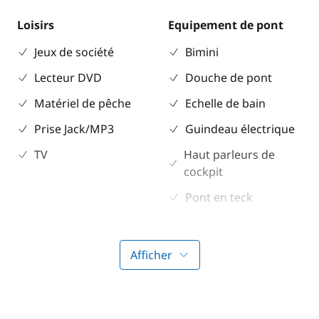
Loisirs
Equipement de pont
Jeux de société
Bimini
Lecteur DVD
Douche de pont
Matériel de pêche
Echelle de bain
Prise Jack/MP3
Guindeau électrique
TV
Haut parleurs de
cockpit
Pont en teck
Propulseur d'étrave
Sol cockpit / intérieur
Afficher
en teck
Table de cockpit