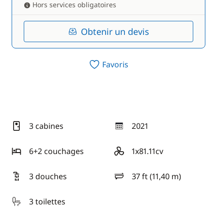
Hors services obligatoires
Obtenir un devis
Favoris
3 cabines
2021
année
6+2 couchages
1x81.11cv
motorisation
3 douches
37 ft (11,40 m)
longueur
3 toilettes