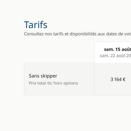
Equipement de sécurité
Congélate
Guide & cartes
Cuisinière
Tarifs
Machine à
Consultez nos tarifs et disponibilités aux dates de vo
Micro-ond
Réfrigérat
sam. 15 aoû
Products
sam. 22 août 2
Sans skipper
3 164 €
Prix total ttc hors options