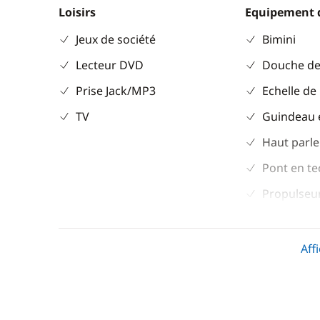
Loisirs
Equipement 
Jeux de société
Bimini
Lecteur DVD
Douche de
Prise Jack/MP3
Echelle de
TV
Guindeau 
Haut parle
Pont en te
Propulseur
Sol cockpit
teck
Aff
Table de c
Divers
Cuisine