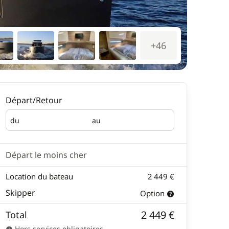
+46
Départ/Retour
du
au
Départ
Retour
Départ le moins cher
Location du bateau
2 449 €
Skipper
Option
2 449 €
Total
Hors services obligatoires