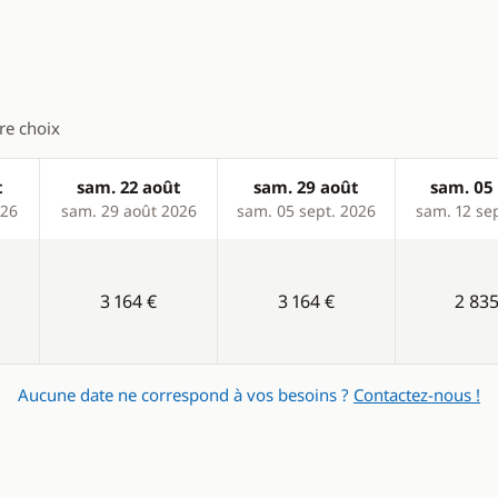
ur
Chauffage
Eau chaude
 café
tre choix
es
eur
t
sam. 22 août
sam. 29 août
sam. 05 
026
sam. 29 août 2026
sam. 05 sept. 2026
sam. 12 se
3 164 €
3 164 €
2 835
Aucune date ne correspond à vos besoins ?
Contactez-nous !