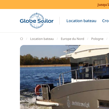
Jusqu'
Location bateau
Cro
GlobeSailor
Location bateau
Europe du Nord
Pologne