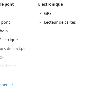
de pont
Electronique
GPS
 pont
Lecteur de cartes
 bain
électrique
urs de cockpit
ck
 d'étrave
 / intérieur en
icher
ockpit
Confort