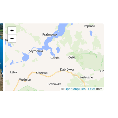
23,00 €
/ jour
7,00 €
+
/ jour
−
130,00 €
/ jour
©
OpenMapTiles
-
OSM
data