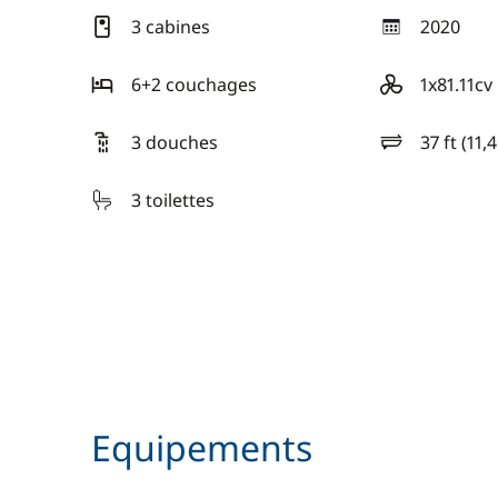
3 cabines
2020
année
6+2 couchages
1x81.11cv
motorisation
3 douches
37 ft (11,
longueur
3 toilettes
Equipements