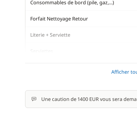
Consommables de bord (pile, gaz,...)
Forfait Nettoyage Retour
Literie + Serviette
Serviettes
Wifi
Afficher to
En option
Une caution de 1400 EUR vous sera dema
Animaux de compagnie
Frais de port