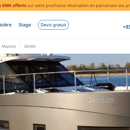
à 500€ offerts
sur votre prochaine réservation en parrainant vos pr
isière
Stage
Devis gratuit
+33
Mazuria
Górkło