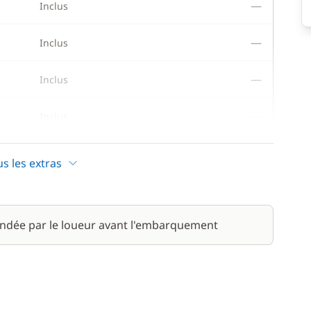
—
Inclus
—
Inclus
—
Inclus
—
Inclus
—
Inclus
us les extras
ndée par le loueur avant l'embarquement
50,00 €
/ bateau
7,00 €
/ jour