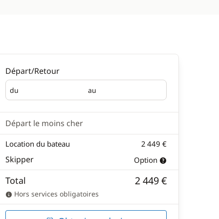
Départ/Retour
du
au
Départ
Retour
Départ le moins cher
Location du bateau
2 449 €
Skipper
Option
2 449 €
Total
Hors services obligatoires