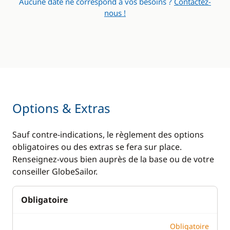
Aucune date ne correspond à vos besoins ?
Contactez-
Loch - Speedo
nous !
Pilote automatique
Radar anti-collision
Sondeur
VHF
Options & Extras
Cuisine
Confort
Sauf contre-indications, le règlement des options
Congélateur
Bossoir électrique
obligatoires ou des extras se fera sur place.
Cuisinière
Climatisation
Renseignez-vous bien auprès de la base ou de votre
conseiller GlobeSailor.
Grille pain
Dessalinisateur
Ice Maker
Eau chaude
Obligatoire
Lave Vaisselle
Générateur
Obligatoire