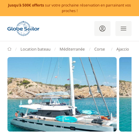
Jusqu'à 500€ offerts
sur votre prochaine réservation en parrainant vos
proches !
GlobeSailor
Location bateau
Méditerranée
Corse
Ajaccio