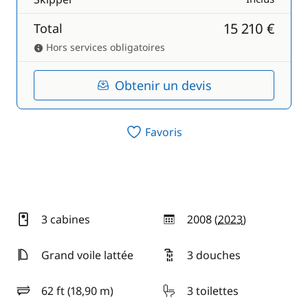
15 210 €
Total
Hors services obligatoires
Obtenir un devis
Favoris
3 cabines
2008 (
2023
)
année
Grand voile lattée
3 douches
62 ft (18,90 m)
3 toilettes
longueur