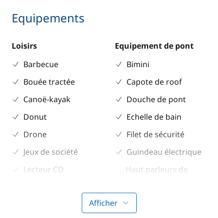
Equipements
Loisirs
Equipement de pont
Barbecue
Bimini
Bouée tractée
Capote de roof
Canoë-kayak
Douche de pont
Donut
Echelle de bain
Drone
Filet de sécurité
Jeux de société
Guindeau électrique
Lecteur CD
Haut parleurs de
cockpit
Lecteur DVD
Pont en teck
Afficher
Masques & tubas
Propulseur d'étrave