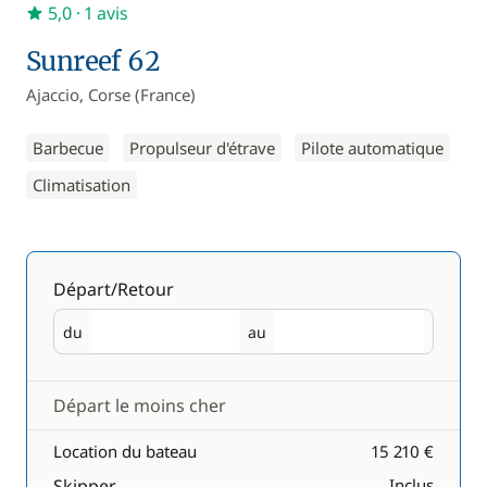
5,0
· 1 avis
Sunreef 62
Ajaccio, Corse (France)
Barbecue
Propulseur d'étrave
Pilote automatique
Climatisation
Départ/Retour
du
au
Départ
Retour
Départ le moins cher
Location du bateau
15 210 €
Skipper
Inclus