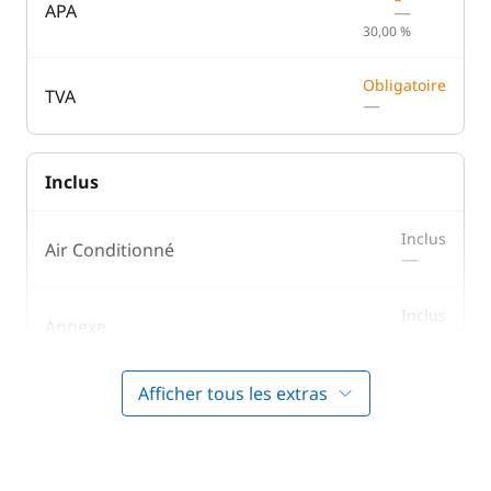
Machine à café
Lave Linge
APA
—
30,00 %
Micro-ondes
Panneaux solaires
Réfrigérateur
Plateforme de bain
Obligatoire
TVA
—
Réfrigérateur
Ventilateurs
éléctrique
WC électrique
Inclus
Inclus
Air Conditionné
—
Inclus
Annexe
—
Afficher tous les extras
Inclus
Bouée tractée
—
Inclus
Forfait Nettoyage Retour
—