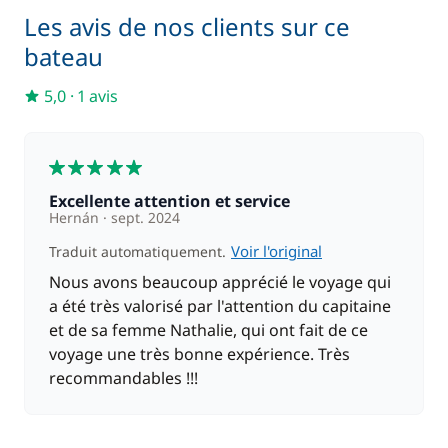
Les avis de nos clients sur ce
bateau
Inclus
Kayak
—
5,0
·
1 avis
Inclus
Literie
—
5
Inclus
Paddle
Excellente attention et service
—
Hernán
sept. 2024
Voir l'original
Traduit automatiquement.
Inclus
Serviettes
—
Nous avons beaucoup apprécié le voyage qui
a été très valorisé par l'attention du capitaine
et de sa femme Nathalie, qui ont fait de ce
Inclus
Skipper (repas non inclus)
—
voyage une très bonne expérience. Très
recommandables !!!
Inclus
Skipper + Hôtesse (repas non inclus)
—