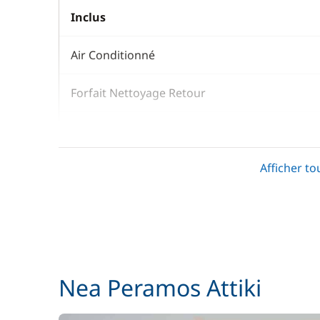
Inclus
Air Conditionné
Forfait Nettoyage Retour
Jet Ski
Afficher to
Literie
Skipper (repas non inclus)
Wifi
Nea Peramos Attiki