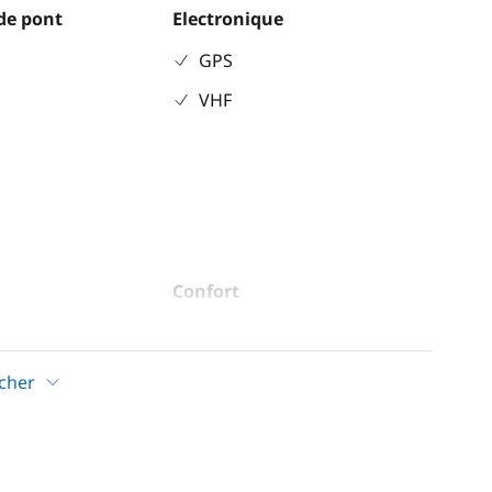
de pont
Electronique
GPS
VHF
Confort
ur
Chauffage
Climatisation
icher
Dessalinisateur
 café
Eau chaude
eur
Générateur