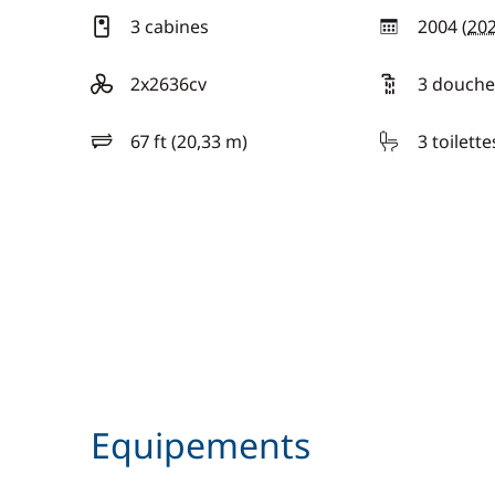
3 cabines
2004 (
20
année
2x2636cv
3 douche
motorisation
67 ft (20,33 m)
3 toilette
longueur
Equipements