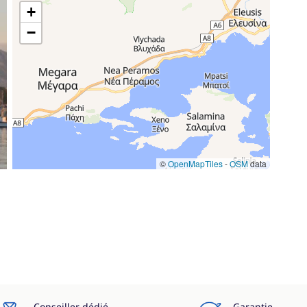
+
−
©
OpenMapTiles
-
OSM
data
Conseiller dédié
Garantie