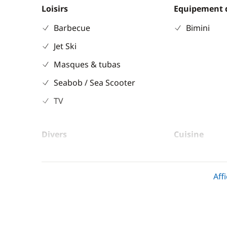
Loisirs
Equipement 
Barbecue
Bimini
Jet Ski
Masques & tubas
Seabob / Sea Scooter
TV
Divers
Cuisine
Equipement de sécurité
Congélate
Cuisinière
Aff
Ice Maker
Machine à
Réfrigérat