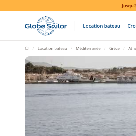
Jusqu'
Location bateau
Cro
GlobeSailor
Location bateau
Méditerranée
Grèce
Ath