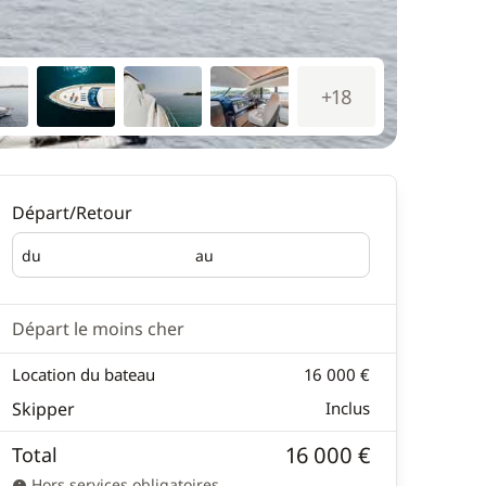
+18
Départ/Retour
du
au
Départ
Retour
Départ le moins cher
Location du bateau
16 000 €
Skipper
Inclus
16 000 €
Total
Hors services obligatoires