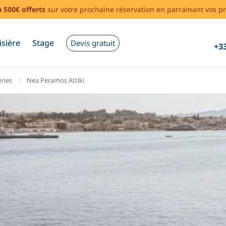
à 500€ offerts
sur votre prochaine réservation en parrainant vos pr
isière
Stage
Devis gratuit
+33
ènes
Nea Peramos Attiki