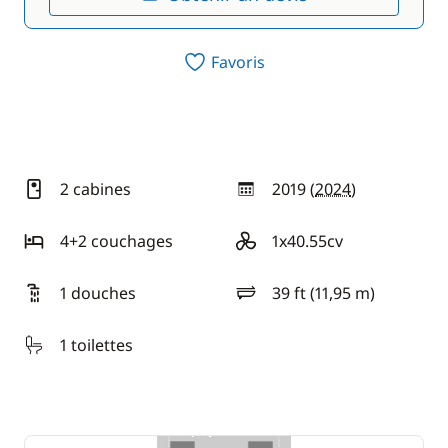
Favoris
2 cabines
2019 (
2024
)
année
4+2 couchages
1x40.55cv
motorisation
1 douches
39 ft (11,95 m)
longueur
1 toilettes