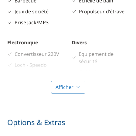
Barbecue
Echelle de bain
Jeux de société
Propulseur d'étrave
Prise Jack/MP3
Electronique
Divers
Convertisseur 220V
Equipement de
sécurité
Loch - Speedo
Guide & cartes
Afficher
Cuisine
Confort
Cuisinière
Chauffage
Réfrigérateur
Eau chaude
Options & Extras
Panneaux solaires