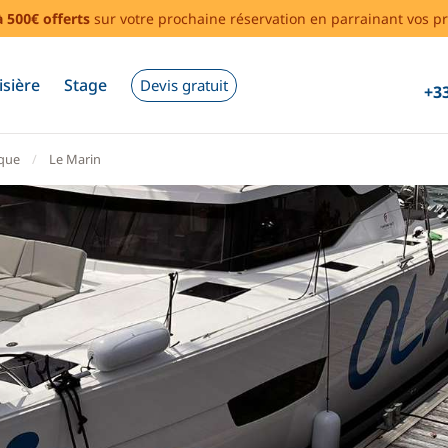
à 500€ offerts
sur votre prochaine réservation en parrainant vos pr
isière
Stage
Devis gratuit
+33
ique
Le Marin