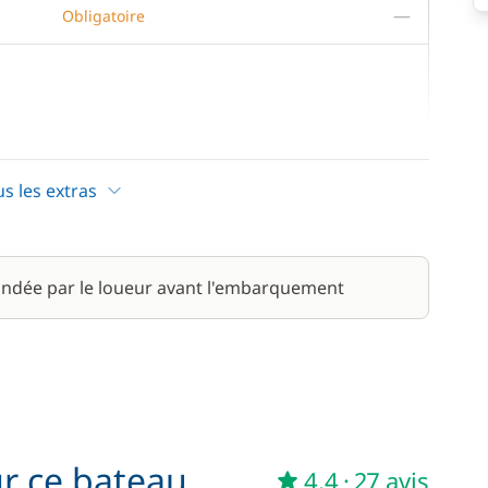
—
Obligatoire
220,00 €
/ nuit
us les extras
380,00 €
ndée par le loueur avant l'embarquement
280,00 €
/ nuit
ur ce bateau
4,4
·
27 avis