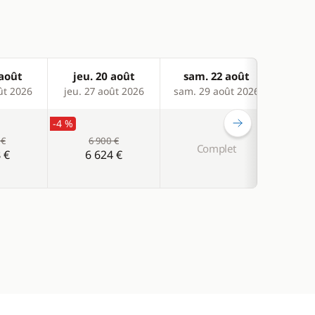
 août
jeu. 20 août
sam. 22 août
sam
ût 2026
jeu. 27 août 2026
sam. 29 août 2026
sam. 0
-4 %
 €
6 900 €
Complet
C
 €
6 624 €