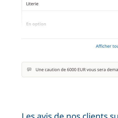
Literie
En option
Hôtesse (repas non inclus)
Afficher to
Rachat de Franchise
Une caution de 6000 EUR vous sera dema
Skipper (repas non inclus)
Les avis de nos clients s