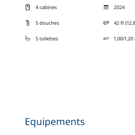
4 cabines
2024
année
5 douches
42 ft (12,
longueur
5 toilettes
1,00/1,20
tirant d'eau
Equipements