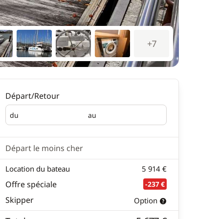
+7
Départ/Retour
du
au
Départ
Retour
Départ le moins cher
Location du bateau
5 914 €
Offre spéciale
-237 €
Skipper
Option