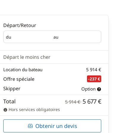
Départ/Retour
du
au
Départ
Retour
Départ le moins cher
Location du bateau
5 914 €
Offre spéciale
-237 €
Skipper
Option
5 677 €
Total
5 914 €
Hors services obligatoires
Obtenir un devis