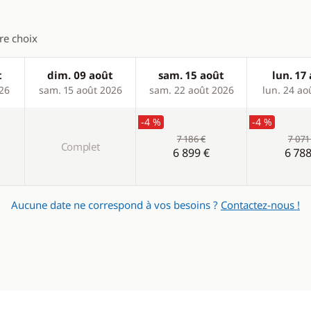
tre choix
t
dim. 09 août
sam. 15 août
lun. 17
026
sam. 15 août 2026
sam. 22 août 2026
lun. 24 ao
-4 %
-4 %
7 186 €
7 071
Complet
6 899 €
6 788
Aucune date ne correspond à vos besoins ?
Contactez-nous !