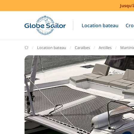
Jusqu'
Location bateau
Cro
GlobeSailor
Location bateau
Caraïbes
Antilles
Martin