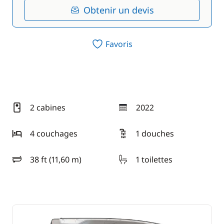
Obtenir un devis
Favoris
2 cabines
2022
année
4 couchages
1 douches
38 ft (11,60 m)
1 toilettes
longueur