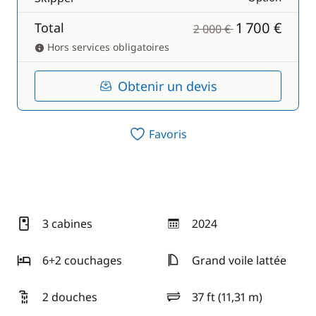
1 700 €
Total
2 000 €
Hors services obligatoires
Obtenir un devis
Favoris
3 cabines
2024
année
6+2 couchages
Grand voile lattée
2 douches
37 ft (11,31 m)
longueur