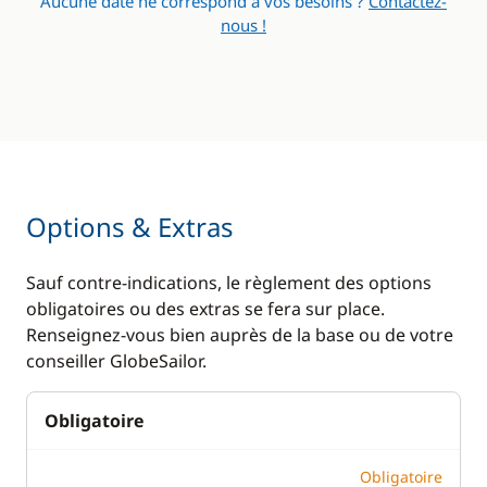
Aucune date ne correspond à vos besoins ?
Contactez-
Réfrigérateur
nous !
Options & Extras
Sauf contre-indications, le règlement des options
obligatoires ou des extras se fera sur place.
Renseignez-vous bien auprès de la base ou de votre
conseiller GlobeSailor.
Obligatoire
Obligatoire