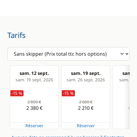
Electronique
Divers
Anémomètre
Equipement de
sécurité
GPS
Tarifs
Guide & cartes
Lecteur de cartes
Loch - Speedo
Pilote automatique
sam. 12 sept.
sam. 19 sept.
sam. 2
Sondeur
sam. 19 sept. 2026
sam. 26 sept. 2026
sam. 03 
VHF
-15 %
-15 %
2 800 €
2 600 €
Cuisine
Confort
2 380 €
2 210 €
Com
Cuisinière
Eau chaude
Réserver
Réserver
Machine à café