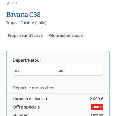
4,4
Bavaria C38
Tropea, Calabre (Italie)
Propulseur d'étrave
Pilote automatique
Départ/Retour
du
au
Départ
Retour
Départ le moins cher
Location du bateau
2 000 €
Offre spéciale
-300 €
Skipper
Option