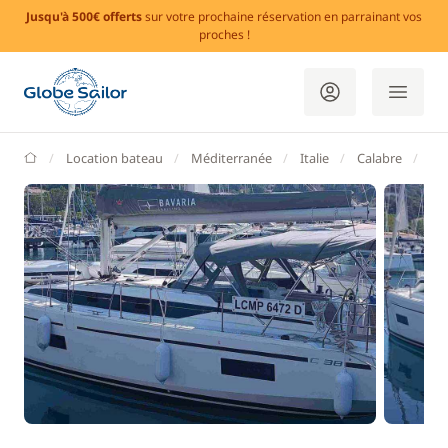
Jusqu'à 500€ offerts
sur votre prochaine réservation en parrainant vos
proches !
GlobeSailor
Location bateau
Méditerranée
Italie
Calabre
Tr