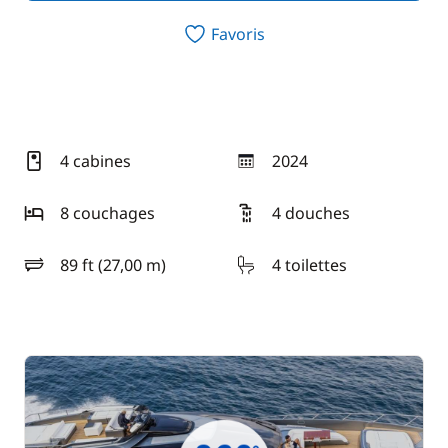
Favoris
4 cabines
2024
année
8 couchages
4 douches
89 ft (27,00 m)
4 toilettes
longueur