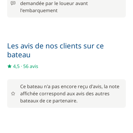
demandée par le loueur avant
Nuit à bord la veille de l'embarquement
195,00 €
l'embarquement
100,00 €
Paddle
/ semaine
Serviettes
15,00 €
Les avis de nos clients sur ce
bateau
320,00 €
Skipper (repas non inclus)
/ jour
4,5
·
56 avis
Ce bateau n'a pas encore reçu d'avis, la note
affichée correspond aux avis des autres
bateaux de ce partenaire.