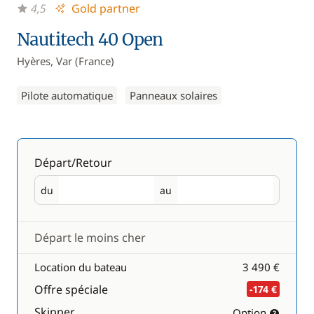
4,5
Gold partner
Nautitech 40 Open
Hyères, Var (France)
Pilote automatique
Panneaux solaires
Départ/Retour
du
au
Départ
Retour
Départ le moins cher
Location du bateau
3 490 €
Offre spéciale
-174 €
Skipper
Option