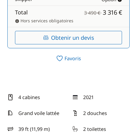
3 316 €
Total
3 490 €
Hors services obligatoires
Obtenir un devis
Favoris
4 cabines
2021
année
Grand voile lattée
2 douches
39 ft (11,99 m)
2 toilettes
longueur