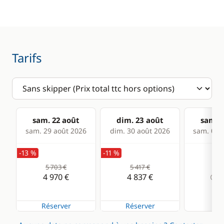
Confort
Eau chaude
Panneaux solaires
Tarifs
Ventilateurs
WC électrique
sam. 22 août
dim. 23 août
sam. 2
sam. 29 août 2026
dim. 30 août 2026
sam. 05 s
-13 %
-11 %
5 703 €
5 417 €
4 970 €
4 837 €
Com
Réserver
Réserver