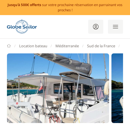
Jusqu'à 500€ offerts
sur votre prochaine réservation en parrainant vos
proches !
GlobeSailor
Location bateau
Méditerranée
Sud de la France
Var