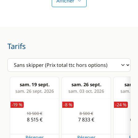
Afficher
Lecteur de cartes
Loch - Speedo
Pilote automatique
Sondeur
Tarifs
Confort
Climatisation
Eau chaude
sam. 19 sept.
sam. 26 sept.
sam. 0
sam. 26 sept. 2026
sam. 03 oct. 2026
sam. 10 
Panneaux solaires
-19 %
-8 %
-24 %
WC électrique
10 500 €
8 500 €
8 5
8 515 €
7 833 €
6 4
Réserver
Réserver
Rése