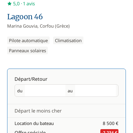
5,0
· 1 avis
Lagoon 46
Marina Gouvia, Corfou (Grèce)
Pilote automatique
Climatisation
Panneaux solaires
Départ/Retour
du
au
Départ
Retour
Départ le moins cher
Location du bateau
8 500 €
Offre spéciale
-2 234 €