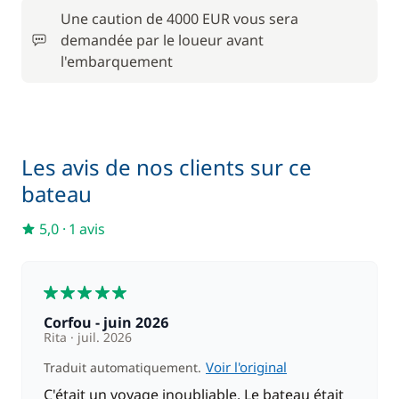
Moteur Hors Bord
/ semaine
Une caution de 4000 EUR vous sera
demandée par le loueur avant
170,00 €
l'embarquement
Paddle
/ semaine
250,00 €
Skipper (repas non inclus)
/ nuit
Les avis de nos clients sur ce
bateau
5,0
·
1 avis
5
Corfou - juin 2026
Rita
juil. 2026
Voir l'original
Traduit automatiquement.
C'était un voyage inoubliable. Le bateau était