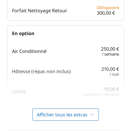
Obligatoire
Forfait Nettoyage Retour
300,00 €
En option
250,00 €
Air Conditionné
/ semaine
210,00 €
Hôtesse (repas non inclus)
/ nuit
10,00 €
Literie
/ personne / semaine
10,00 €
Literie + Serviette
Afficher tous les extras
/ semaine
80,00 €