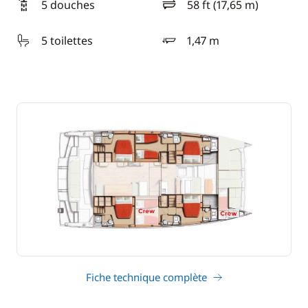
5 douches
58 ft (17,65 m)
longueur
5 toilettes
1,47 m
tirant d'eau
Fiche technique complète