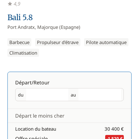
4,9
Bali 5.8
Port Andratx, Majorque (Espagne)
Barbecue
Propulseur d'étrave
Pilote automatique
Climatisation
Départ/Retour
du
au
Départ
Retour
Départ le moins cher
Location du bateau
30 400 €
Offre spéciale
-1 520 €