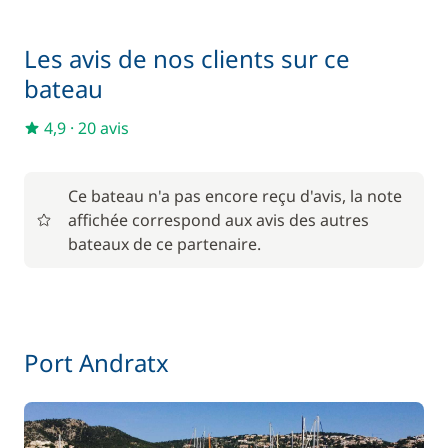
Hôtesse (repas non inclus)
—
Les avis de nos clients sur ce
Inclus
Moteur Hors Bord
bateau
—
4,9
·
20 avis
Inclus
Paddle
—
Ce bateau n'a pas encore reçu d'avis, la note
Inclus
Skipper (repas non inclus)
affichée correspond aux avis des autres
—
bateaux de ce partenaire.
Inclus
TVA
—
Inclus
Wifi
Port Andratx
—
En option