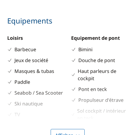
Equipements
Loisirs
Equipement de pont
Barbecue
Bimini
Jeux de société
Douche de pont
Masques & tubas
Haut parleurs de
cockpit
Paddle
Pont en teck
Seabob / Sea Scooter
Propulseur d'étrave
Ski nautique
Sol cockpit / intérieur
TV
en teck
Wakeboard
Taud de soleil