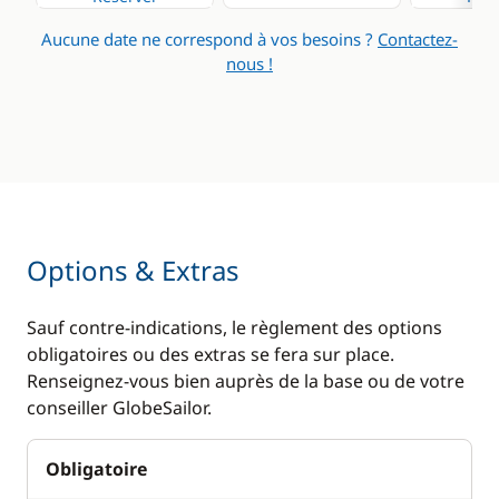
Eau chaude
Aucune date ne correspond à vos besoins ?
Contactez-
nous !
Panneaux solaires
Plateforme de bain
WC électrique
Options & Extras
Sauf contre-indications, le règlement des options
obligatoires ou des extras se fera sur place.
Renseignez-vous bien auprès de la base ou de votre
conseiller GlobeSailor.
Obligatoire