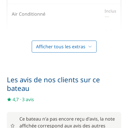
Inclus
Air Conditionné
—
Inclus
Annexe
—
Afficher tous les extras
Inclus
Literie
—
Inclus
Skipper (repas non inclus)
—
Les avis de nos clients sur ce
bateau
En option
4,7
·
3 avis
1 400,00 €
Cuisinier (repas non inclus)
/ semaine
Ce bateau n'a pas encore reçu d'avis, la note
affichée correspond aux avis des autres