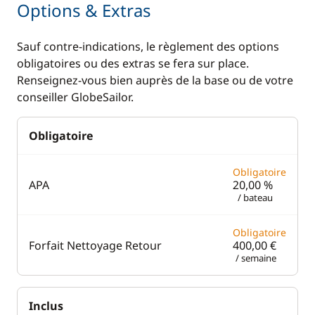
Options & Extras
Dessalinisateur
Sauf contre-indications, le règlement des options
Eau chaude
obligatoires ou des extras se fera sur place.
Générateur
Renseignez-vous bien auprès de la base ou de votre
conseiller GlobeSailor.
Lave Linge
Panneaux solaires
Obligatoire
Plateforme de bain
Ventilateurs
Obligatoire
APA
20,00 %
WC électrique
/ bateau
Obligatoire
Forfait Nettoyage Retour
400,00 €
/ semaine
Inclus