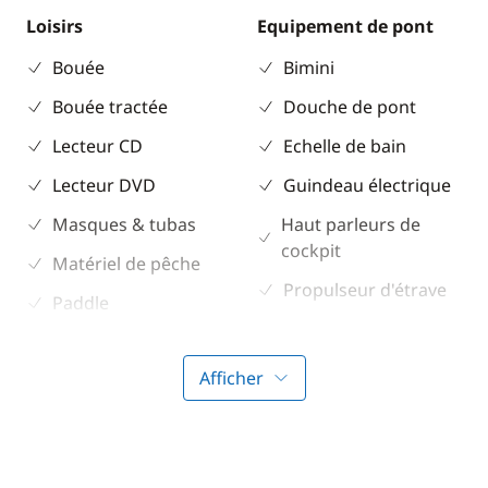
Loisirs
Equipement de pont
Bouée
Bimini
Bouée tractée
Douche de pont
Lecteur CD
Echelle de bain
Lecteur DVD
Guindeau électrique
Masques & tubas
Haut parleurs de
cockpit
Matériel de pêche
Propulseur d'étrave
Paddle
Table de cockpit
TV
Winch électrique
Afficher
Confort
Climatisation