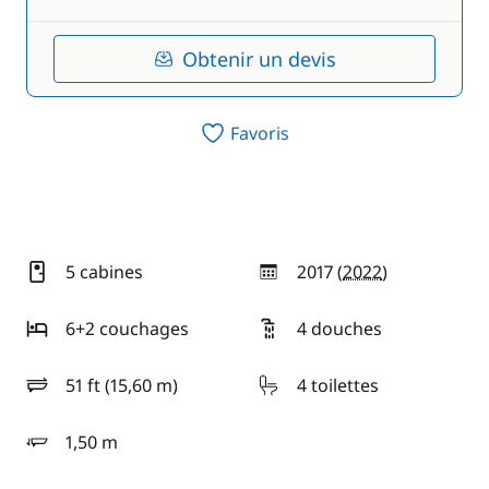
Obtenir un devis
Favoris
5 cabines
2017 (
2022
)
année
6+2 couchages
4 douches
51 ft (15,60 m)
4 toilettes
longueur
1,50 m
tirant d'eau