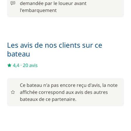
demandée par le loueur avant
90,00 €
Paddle
l'embarquement
/ semaine
400,00 €
Rachat de Franchise
/ semaine
Les avis de nos clients sur ce
1 750,00 €
Skipper (repas non inclus)
/ semaine
bateau
25,00 €
4,4
·
20 avis
Wifi
/ semaine
Ce bateau n'a pas encore reçu d'avis, la note
affichée correspond aux avis des autres
bateaux de ce partenaire.