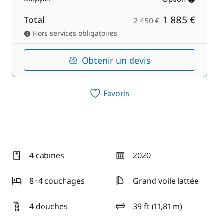
1 885 €
Total
2 450 €
Hors services obligatoires
Obtenir un devis
Favoris
4 cabines
2020
année
8+4 couchages
Grand voile lattée
4 douches
39 ft (11,81 m)
longueur