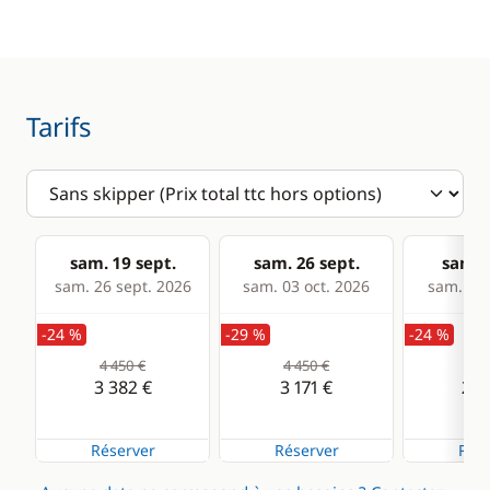
sécurité
GPS
Lecteur de cartes
Loch - Speedo
Tarifs
Pilote automatique
Sondeur
VHF
sam. 19 sept.
sam. 26 sept.
sam. 0
sam. 26 sept. 2026
sam. 03 oct. 2026
sam. 10 
Cuisine
Confort
-24 %
-29 %
-24 %
Cuisinière
Eau chaude
4 450 €
4 450 €
3 0
Réfrigérateur
3 382 €
3 171 €
2 2
Réserver
Réserver
Rése