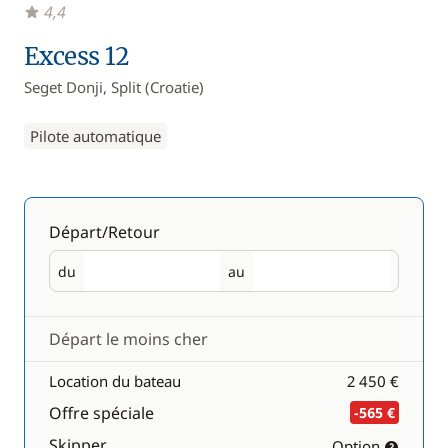
4,4
Excess 12
Seget Donji, Split (Croatie)
Pilote automatique
Départ/Retour
du
au
Départ
Retour
Départ le moins cher
Location du bateau
2 450 €
Offre spéciale
-565 €
Skipper
Option