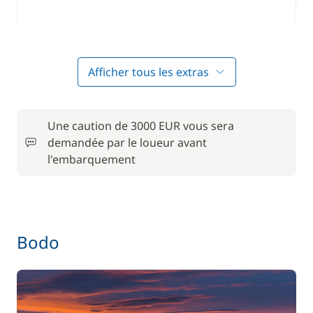
Inclus
Annexe + Moteur HB
—
Afficher tous les extras
Inclus
Fuel
—
Une caution de 3000 EUR vous sera
Inclus
Skipper (repas non inclus)
demandée par le loueur avant
—
l'embarquement
En option
250,00 €
Avitaillement
Bodo
/ bateau
2 500,00 €
Cuisinier (repas non inclus)
/ bateau