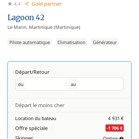
4,4
Gold partner
Lagoon 42
Le Marin, Martinique (Martinique)
Pilote automatique
Climatisation
Générateur
Départ/Retour
du
au
Départ
Retour
Départ le moins cher
Location du bateau
4 931 €
Offre spéciale
-1 706 €
Skipper
Option