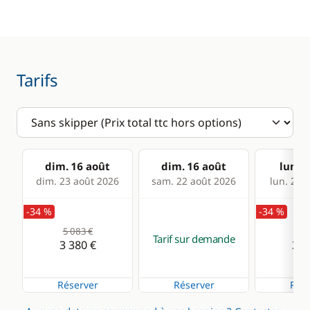
Tarifs
dim. 16 août
dim. 16 août
lun. 1
dim. 23 août 2026
sam. 22 août 2026
lun. 24 
-34 %
-34 %
5 083 €
5 0
Tarif sur demande
3 380 €
3 3
Réserver
Réserver
Rése