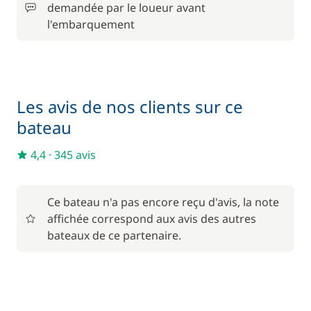
demandée par le loueur avant
l'embarquement
En option
80,00 €
Barbecue
/ semaine
Les avis de nos clients sur ce
Filet de sécurité
150,00 €
bateau
4,4
·
345 avis
100,00 €
Paddle
/ semaine
Ce bateau n'a pas encore reçu d'avis, la note
55,00 €
Rachat de Franchise
affichée correspond aux avis des autres
/ nuit
bateaux de ce partenaire.
250,00 €
Skipper (repas non inclus)
/ nuit