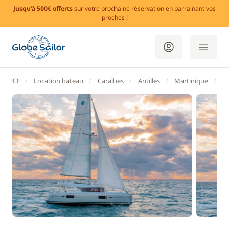
Jusqu'à 500€ offerts
sur votre prochaine réservation en parrainant vos
proches !
GlobeSailor
Location bateau
Caraïbes
Antilles
Martinique
Le