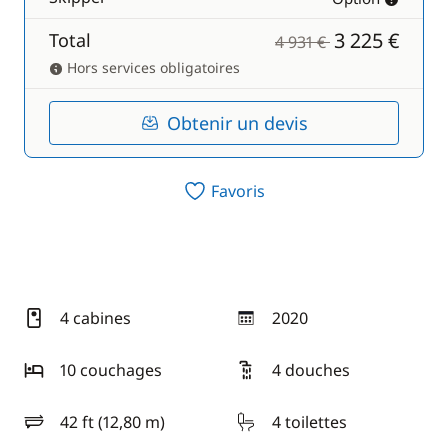
3 225 €
Total
4 931 €
Hors services obligatoires
Obtenir un devis
Favoris
4 cabines
2020
année
10 couchages
4 douches
42 ft (12,80 m)
4 toilettes
longueur