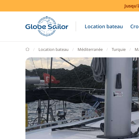
Jusqu'
Location bateau
Cro
GlobeSailor
Location bateau
Méditerranée
Turquie
M