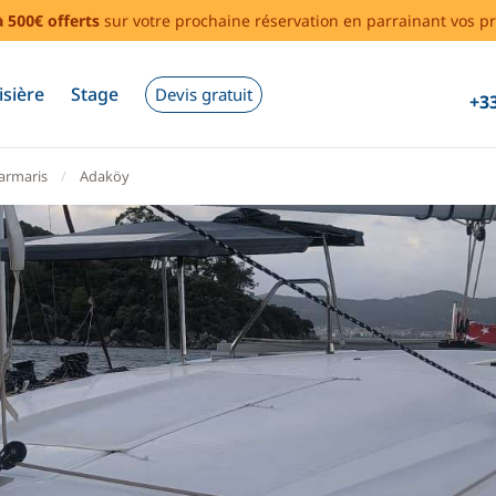
à 500€ offerts
sur votre prochaine réservation en parrainant vos pr
isière
Stage
Devis gratuit
+33
armaris
Adaköy