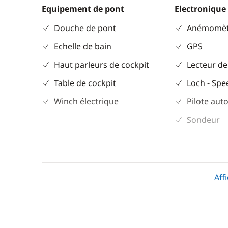
Equipement de pont
Electronique
Douche de pont
Anémomèt
Echelle de bain
GPS
Haut parleurs de cockpit
Lecteur de
Table de cockpit
Loch - Sp
Winch électrique
Pilote aut
Sondeur
Confort
Chauffage
Aff
Eau chaude
Panneaux solaires
WC électrique