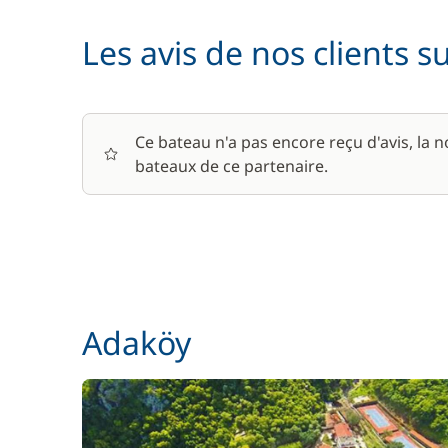
Les avis de nos clients s
Paddle
Seabob / Sea Scooter
Ce bateau n'a pas encore reçu d'avis, la 
bateaux de ce partenaire.
Skipper (repas non inclus)
Wifi
Adaköy