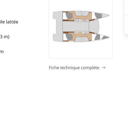
le lattée
93 m)
 m
Fiche technique complète