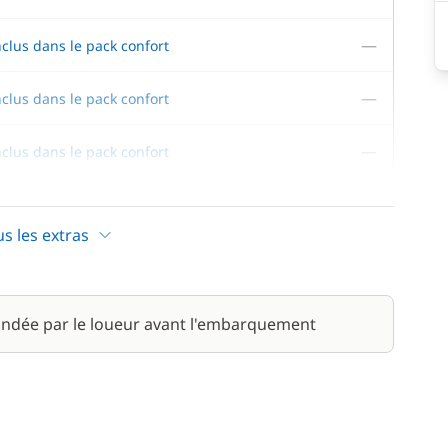
—
nclus dans le pack confort
—
nclus dans le pack confort
—
nclus dans le pack confort
—
nclus dans le pack confort
us les extras
—
nclus dans le pack confort
ndée par le loueur avant l'embarquement
200,00 €
1 190,00 €