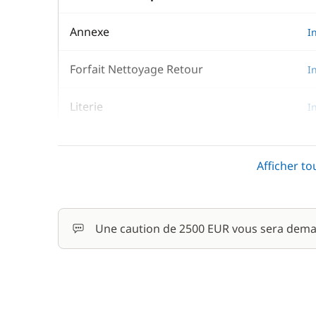
Annexe
I
Forfait Nettoyage Retour
I
Literie
I
Serviettes
I
Afficher to
Transit Log
I
Une caution de 2500 EUR vous sera dema
En option
Filet de sécurité
Hôtesse (repas non inclus)