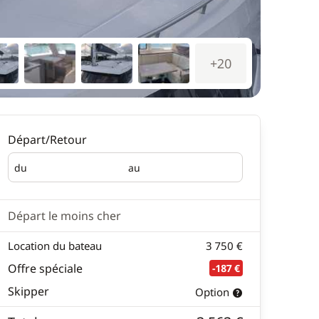
+20
Départ/Retour
du
au
Départ
Retour
Départ le moins cher
Location du bateau
3 750 €
Offre spéciale
-187 €
Skipper
Option