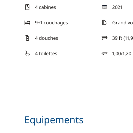
4 cabines
2021
année
9+1 couchages
Grand voi
4 douches
39 ft (11,
longueur
4 toilettes
1,00/1,20
tirant d'eau
Equipements