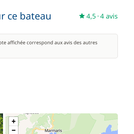
ur ce bateau
100,00 €
4,5
·
4 avis
/ semaine
100,00 €
note affichée correspond aux avis des autres
170,00 €
/ nuit
100,00 €
/ semaine
+
−