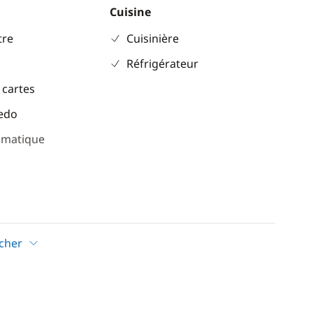
Cuisine
re
Cuisinière
Réfrigérateur
 cartes
eedo
omatique
icher