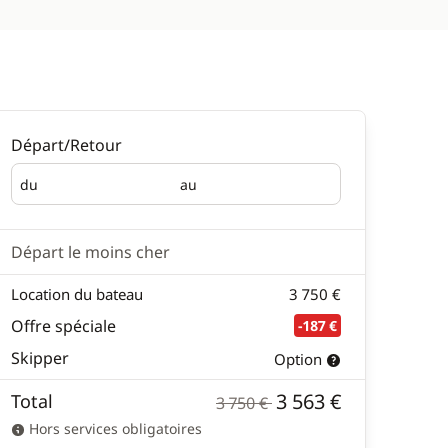
Départ/Retour
du
au
Départ
Retour
Départ le moins cher
Location du bateau
3 750 €
Offre spéciale
-187 €
Skipper
Option
3 563 €
Total
3 750 €
Hors services obligatoires