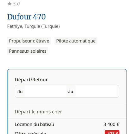
5,0
Dufour 470
Fethiye, Turquie (Turquie)
Propulseur d'étrave
Pilote automatique
Panneaux solaires
Départ/Retour
du
au
Départ
Retour
Départ le moins cher
Location du bateau
3 400 €
Offre spéciale
-428 €