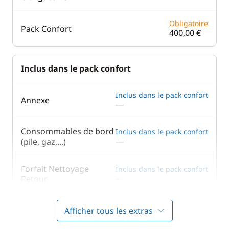
Obligatoire
Pack Confort
400,00 €
Inclus dans le pack confort
Inclus dans le pack confort
Annexe
—
Consommables de bord
Inclus dans le pack confort
—
(pile, gaz,...)
Forfait Nettoyage
Inclus dans le pack confort
—
Retour
Inclus dans le pack confort
Literie
Afficher tous les extras
—