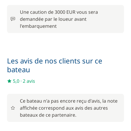
Inclus dans le pack confort
Serviettes
Une caution de 3000 EUR vous sera
—
demandée par le loueur avant
l'embarquement
Inclus dans le pack confort
Transit Log
—
En option
Les avis de nos clients sur ce
bateau
Animaux de compagnie
150,00 €
5,0
·
2 avis
150,00 €
Hôtesse (repas non inclus)
/ nuit
Ce bateau n'a pas encore reçu d'avis, la note
120,00 €
Moteur Hors Bord
affichée correspond aux avis des autres
/ semaine
bateaux de ce partenaire.
Rachat de Franchise
400,00 €