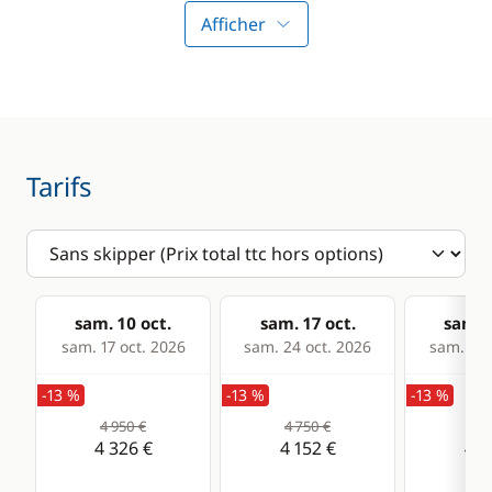
WC électrique
Afficher
Tarifs
sam. 10 oct.
sam. 17 oct.
sam. 2
sam. 17 oct. 2026
sam. 24 oct. 2026
sam. 31 
-13 %
-13 %
-13 %
4 950 €
4 750 €
4 7
4 326 €
4 152 €
4 1