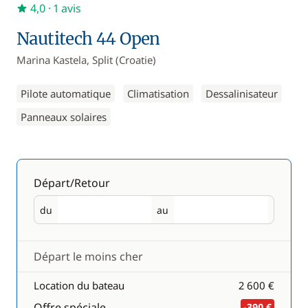
4,0
· 1 avis
Nautitech 44 Open
Marina Kastela, Split (Croatie)
Pilote automatique
Climatisation
Dessalinisateur
Panneaux solaires
Départ/Retour
du
au
Départ
Retour
Départ le moins cher
Location du bateau
2 600 €
Offre spéciale
-390 €