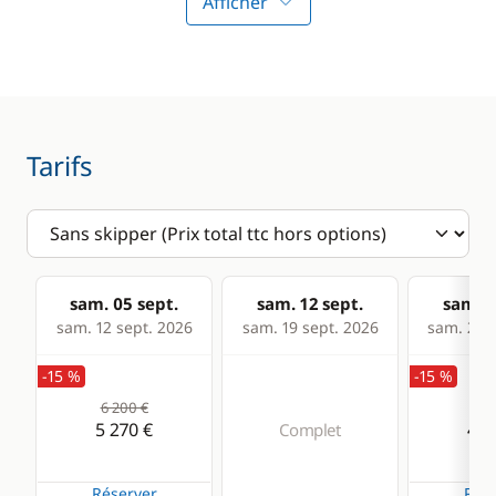
Pilote automatique
Afficher
Sondeur
VHF
Cuisine
Confort
Tarifs
Cuisinière
Climatisation
Réfrigérateur
Dessalinisateur
Panneaux solaires
sam. 05 sept.
sam. 12 sept.
sam. 1
WC électrique
sam. 12 sept. 2026
sam. 19 sept. 2026
sam. 26 s
-15 %
-15 %
6 200 €
5 2
5 270 €
4 4
Complet
Réserver
Rése