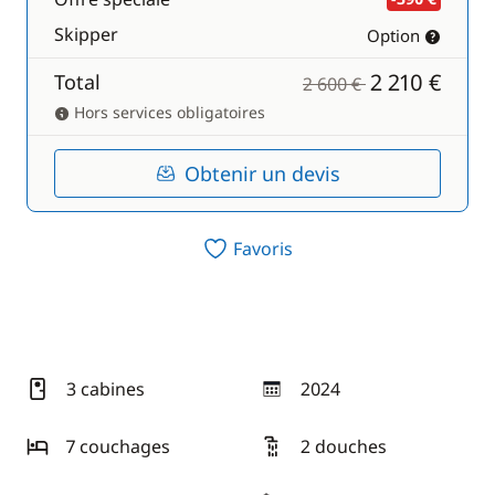
Skipper
Option
2 210 €
Total
2 600 €
Hors services obligatoires
Obtenir un devis
Favoris
3 cabines
2024
année
7 couchages
2 douches