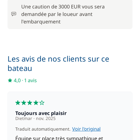
Une caution de 3000 EUR vous sera
demandée par le loueur avant
220,00 €
Skipper (repas non inclus)
l'embarquement
/ nuit
25,00 €
Wifi
/ semaine
Les avis de nos clients sur ce
bateau
4,0
·
1 avis
4
Toujours avec plaisir
Dietmar
nov. 2025
Voir l'original
Traduit automatiquement.
Équipe sur place très sympathique et