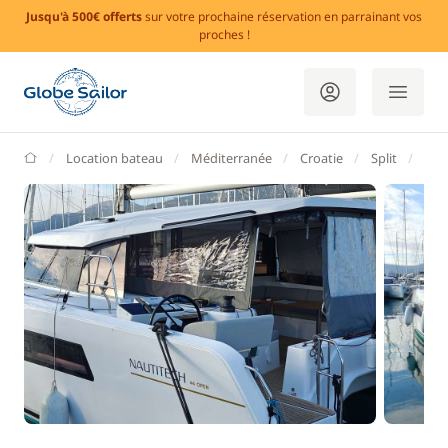
Jusqu'à 500€ offerts
sur votre prochaine réservation en parrainant vos
proches !
GlobeSailor
Location bateau
Méditerranée
Croatie
Split
Mar