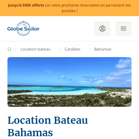
Jusqu'à 500€ offerts
sur votre prochaine réservation en parrainant vos
proches !
GlobeSailor
Location bateau
Caraïbes
Bahamas
Location Bateau
Bahamas