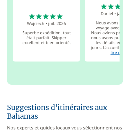
5
5
Daniel
•
janv. 
Nous avons organ
Wojciech
•
juil. 2026
voyage avec Fran
Superbe expédition, tout
Nous avions peu de 
était parfait. Skipper
nous avons pu final
excellent et bien orienté.
les détails en qu
jours. L'accueil au po
lire plus
Suggestions d'itinéraires aux
Bahamas
Nos experts et guides locaux vous sélectionnent nos