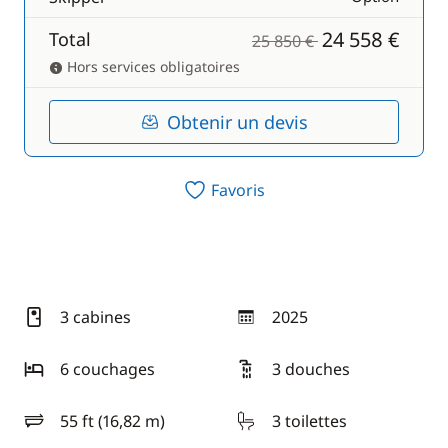
24 558 €
Total
25 850 €
Hors services obligatoires
Obtenir un devis
Favoris
3 cabines
2025
année
6 couchages
3 douches
55 ft (16,82 m)
3 toilettes
longueur