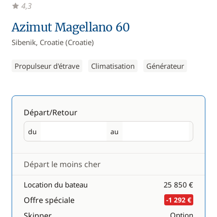
4,3
Azimut Magellano 60
Sibenik, Croatie (Croatie)
Propulseur d'étrave
Climatisation
Générateur
Départ/Retour
du
au
Départ
Retour
Départ le moins cher
Location du bateau
25 850 €
Offre spéciale
-1 292 €
Skipper
Option