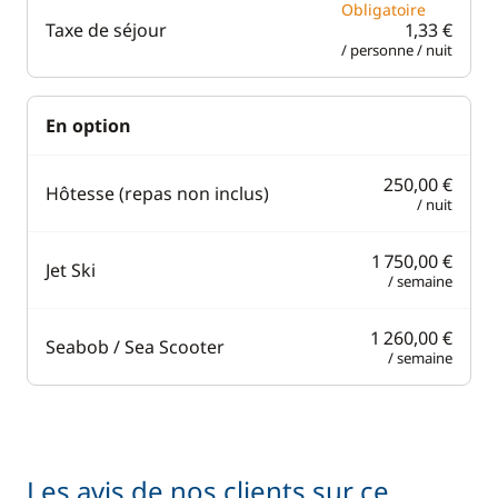
Obligatoire
Taxe de séjour
1,33 €
/ personne / nuit
En option
250,00 €
Hôtesse (repas non inclus)
/ nuit
1 750,00 €
Jet Ski
/ semaine
1 260,00 €
Seabob / Sea Scooter
/ semaine
Les avis de nos clients sur ce