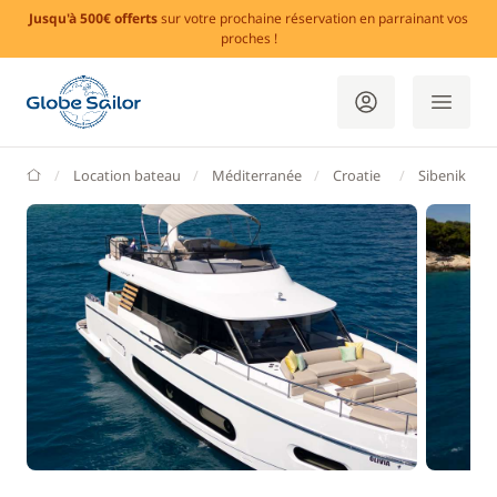
Jusqu'à 500€ offerts
sur votre prochaine réservation en parrainant vos
proches !
GlobeSailor
Location bateau
Méditerranée
Croatie
Sibenik