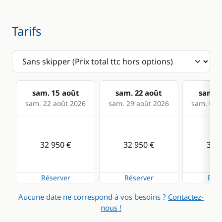
Tarifs
sam. 15 août
sam. 22 août
sam. 2
sam. 22 août 2026
sam. 29 août 2026
sam. 05 s
32 950 €
32 950 €
32 9
Réserver
Réserver
Rése
Aucune date ne correspond à vos besoins ?
Contactez-
nous !