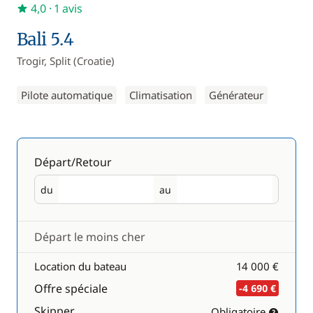
4,0
· 1 avis
Bali 5.4
Trogir, Split (Croatie)
Pilote automatique
Climatisation
Générateur
Départ/Retour
du
au
Départ
Retour
Départ le moins cher
Location du bateau
14 000 €
Offre spéciale
-4 690 €
Skipper
Obligatoire