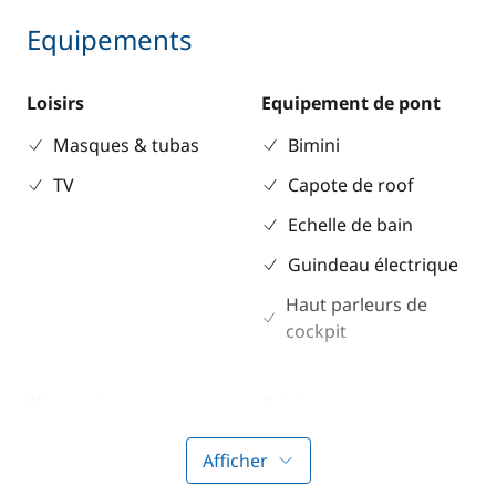
Equipements
Loisirs
Equipement de pont
Masques & tubas
Bimini
TV
Capote de roof
Echelle de bain
Guindeau électrique
Haut parleurs de
cockpit
Electronique
Cuisine
Anémomètre
Cuisinière
Afficher
Convertisseur 220V
Ice Maker