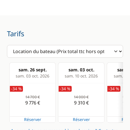
Lecteur de cartes
Machine à café
Loch - Speedo
Réfrigérateur
Pilote automatique
Tarifs
Sondeur
VHF
Confort
sam. 26 sept.
sam. 03 oct.
sam. 1
sam. 03 oct. 2026
sam. 10 oct. 2026
sam. 17 
Chauffage
-34 %
-34 %
-34 %
Climatisation
14 700 €
14 000 €
14 0
Générateur
9 776 €
9 310 €
9 3
WC électrique
Réserver
Réserver
Rése