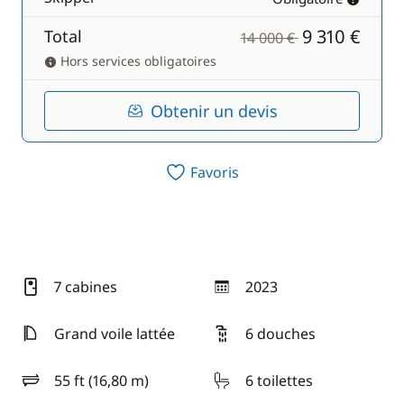
9 310 €
Total
14 000 €
Hors services obligatoires
Obtenir un devis
Favoris
7 cabines
2023
année
Grand voile lattée
6 douches
55 ft (16,80 m)
6 toilettes
longueur