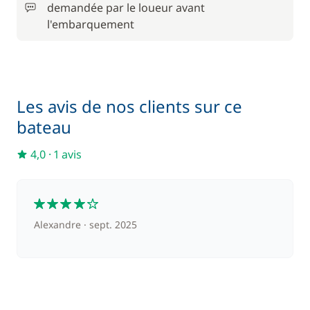
demandée par le loueur avant
250,00 €
Cuisinier (repas non inclus)
/ nuit
l'embarquement
Filet de sécurité
150,00 €
230,00 €
Hôtesse (repas non inclus)
Les avis de nos clients sur ce
/ nuit
bateau
100,00 €
Kayak
4,0
·
1 avis
/ semaine
Seabob / Sea Scooter
1 200,00 €
4
Alexandre
sept. 2025