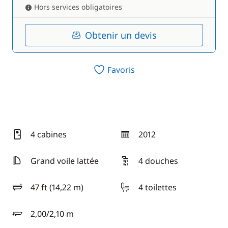
Hors services obligatoires
Obtenir un devis
Favoris
4 cabines
2012
année
Grand voile lattée
4 douches
47 ft (14,22 m)
4 toilettes
longueur
2,00/2,10 m
tirant d'eau