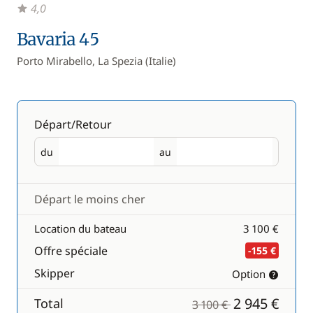
4,0
Bavaria 45
Porto Mirabello, La Spezia (Italie)
Départ/Retour
du
au
Départ
Retour
Départ le moins cher
Location du bateau
3 100 €
Offre spéciale
-155 €
Skipper
Option
2 945 €
Total
3 100 €