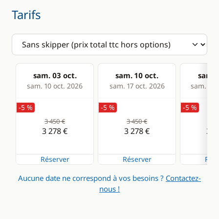
Tarifs
sam. 03 oct.
sam. 10 oct.
sam. 1
sam. 10 oct. 2026
sam. 17 oct. 2026
sam. 24 
-5 %
-5 %
-5 %
3 450 €
3 450 €
3 4
3 278 €
3 278 €
3 2
Réserver
Réserver
Rése
Aucune date ne correspond à vos besoins ?
Contactez-
nous !