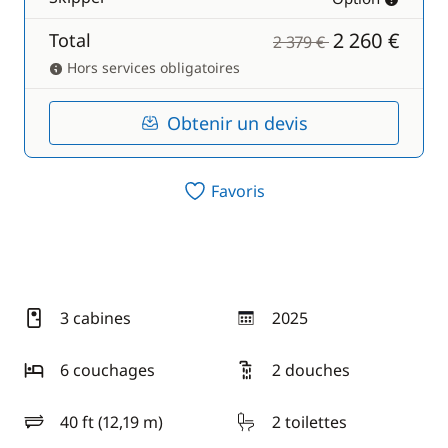
2 260 €
Total
2 379 €
Hors services obligatoires
Obtenir un devis
Favoris
3 cabines
2025
année
6 couchages
2 douches
40 ft (12,19 m)
2 toilettes
longueur