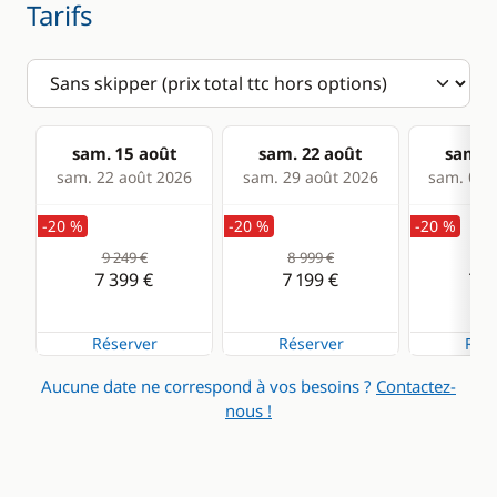
Tarifs
sam. 15 août
sam. 22 août
sam. 2
sam. 22 août 2026
sam. 29 août 2026
sam. 05 s
-20 %
-20 %
-20 %
9 249 €
8 999 €
8 9
7 399 €
7 199 €
7 1
Réserver
Réserver
Rése
Aucune date ne correspond à vos besoins ?
Contactez-
nous !