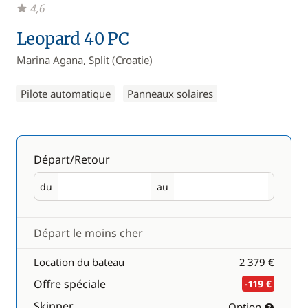
4,6
Leopard 40 PC
Marina Agana, Split (Croatie)
Pilote automatique
Panneaux solaires
Départ/Retour
du
au
Départ
Retour
Départ le moins cher
Location du bateau
2 379 €
Offre spéciale
-119 €
Skipper
Option