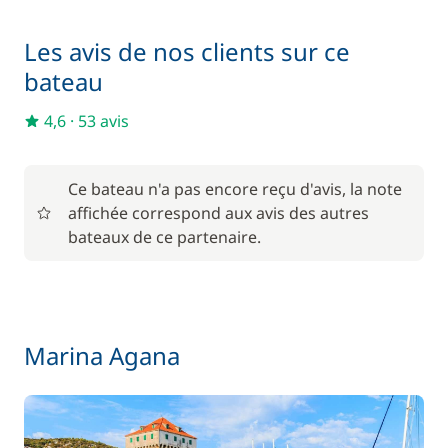
255,00 €
Cuisinier (repas non inclus)
/ nuit
Les avis de nos clients sur ce
bateau
À partir de
Filet de sécurité
270,00 €
4,6
·
53 avis
25,00 €
Kayak
/ nuit
Ce bateau n'a pas encore reçu d'avis, la note
affichée correspond aux avis des autres
22,00 €
Paddle
bateaux de ce partenaire.
/ nuit
110,00 €
Rachat de Franchise
/ nuit
Marina Agana
280,00 €
Skipper (repas non inclus)
/ nuit