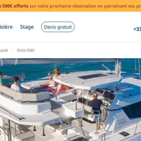
à 500€ offerts
sur votre prochaine réservation en parrainant vos pr
isière
Stage
Devis gratuit
+33
Lucie
Gros Islet