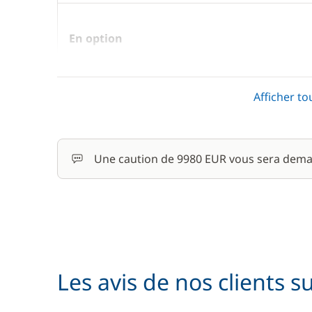
En option
Avitaillement
Afficher to
Cuisinier (repas non inclus)
Une caution de 9980 EUR vous sera dema
Kayak
Paddle
Les avis de nos clients s
Rachat de Franchise