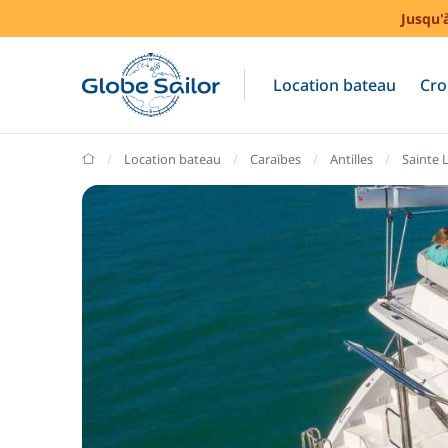
Jusqu'
Location bateau
Cro
GlobeSailor
Location bateau
Caraïbes
Antilles
Sainte 