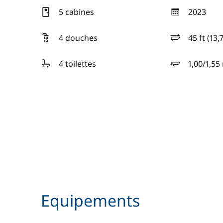
5 cabines
2023
année
4 douches
45 ft (13,
longueur
4 toilettes
1,00/1,55
tirant d'eau
Equipements