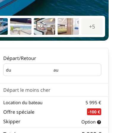
+5
Départ/Retour
du
au
Départ
Retour
Départ le moins cher
Location du bateau
5 995 €
Offre spéciale
-100 €
Skipper
Option