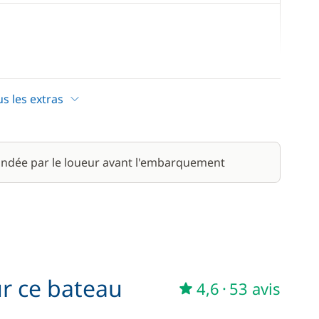
25,00 €
/ nuit
us les extras
À partir de
185,00 €
/ nuit
ndée par le loueur avant l'embarquement
À partir de
20,00 €
/ nuit
25,00 €
/ nuit
ur ce bateau
4,6
·
53 avis
125,00 €
/ nuit