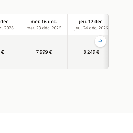
 déc.
mer. 16 déc.
jeu. 17 déc.
ven
c. 2026
mer. 23 déc. 2026
jeu. 24 déc. 2026
ven. 
 €
7 999 €
8 249 €