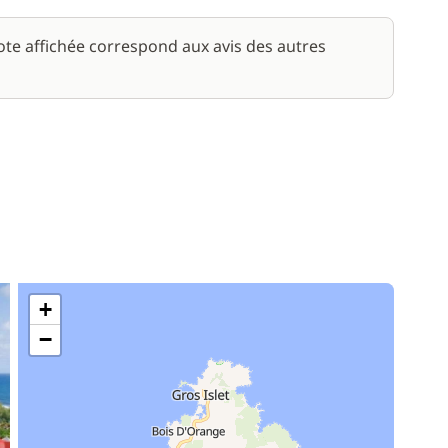
220,00 €
note affichée correspond aux avis des autres
/ nuit
+
−