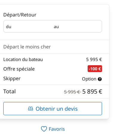
Départ/Retour
du
au
Départ
Retour
Départ le moins cher
Location du bateau
5 995 €
Offre spéciale
-100 €
Skipper
Option
5 895 €
Total
5 995 €
Obtenir un devis
Favoris