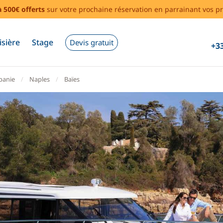
à 500€ offerts
sur votre prochaine réservation en parrainant vos pr
isière
Stage
Devis gratuit
+33
anie
Naples
Baïes