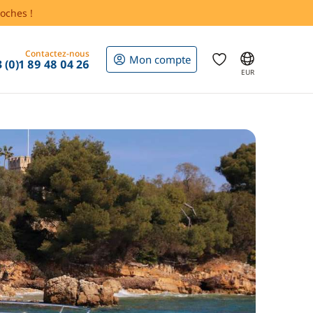
oches !
Contactez-nous
Mon compte
 (0)1 89 48 04 26
EUR