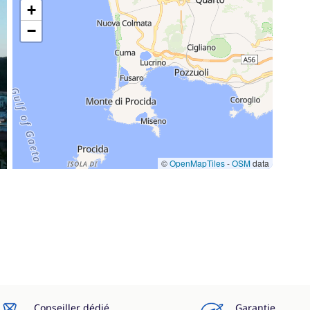
+
−
©
OpenMapTiles
-
OSM
data
Conseiller dédié
Garantie