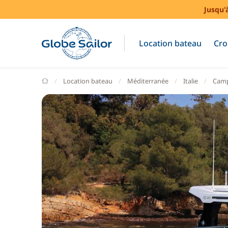
Jusqu'
Location bateau
Cro
GlobeSailor
Location bateau
Méditerranée
Italie
Camp