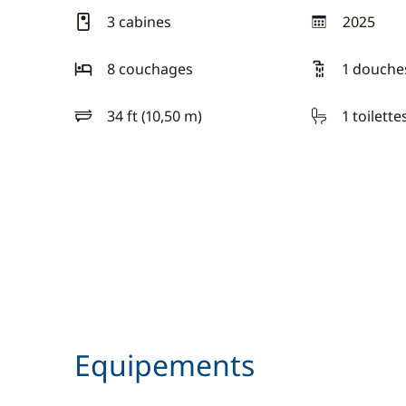
3 cabines
2025
année
8 couchages
1 douche
34 ft (10,50 m)
1 toilette
longueur
Equipements