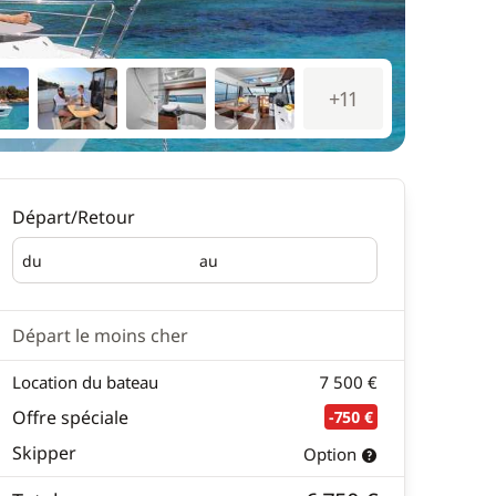
+11
Départ/Retour
du
au
Départ
Retour
Départ le moins cher
Location du bateau
7 500 €
Offre spéciale
-750 €
Skipper
Option