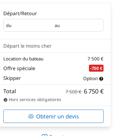
Départ/Retour
du
au
Départ
Retour
Départ le moins cher
Location du bateau
7 500 €
Offre spéciale
-750 €
Skipper
Option
6 750 €
Total
7 500 €
Hors services obligatoires
Obtenir un devis