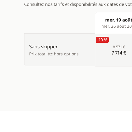
Consultez nos tarifs et disponibilités aux dates de vo
mer. 19 aoû
Products
mer. 26 août 2
-10 %
Sans skipper
8 571 €
7 714 €
Prix total ttc hors options