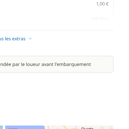
1,00 €
150,00 €
/ jour
us les extras
20,00 €
250,00 €
/ jour
ndée par le loueur avant l'embarquement
200,00 €
/ jour