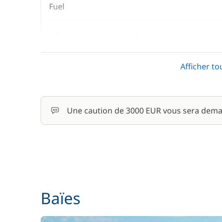
Fuel
Hôtesse (repas non inclus)
Afficher to
Literie + Serviette
Seabob / Sea Scooter
Une caution de 3000 EUR vous sera dema
Skipper (repas non inclus)
Baïes