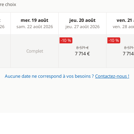
tre choix
t
mer. 19 août
jeu. 20 août
ven. 21
026
sam. 22 août 2026
jeu. 27 août 2026
ven. 28 ao
-10 %
-10 %
8 571 €
8 571
Complet
7 714 €
7 714
Aucune date ne correspond à vos besoins ?
Contactez-nous !