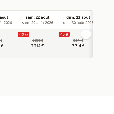
 août
sam. 22 août
dim. 23 août
lun
ût 2026
sam. 29 août 2026
dim. 30 août 2026
lun. 
-10 %
-10 %
-10 %
 €
8 571 €
8 571 €
 €
7 714 €
7 714 €