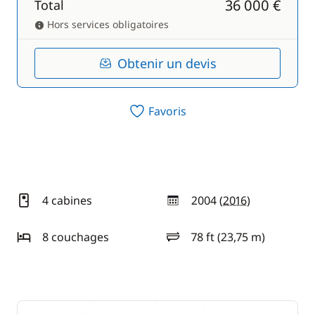
36 000 €
Total
Hors services obligatoires
Obtenir un devis
Favoris
4 cabines
2004 (
2016
)
année
8 couchages
78 ft (23,75 m)
longueur