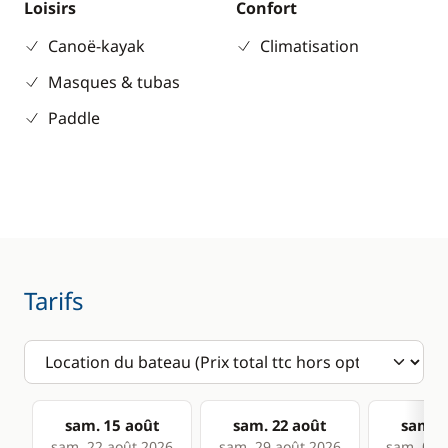
Loisirs
Confort
Canoë-kayak
Climatisation
Masques & tubas
Paddle
Tarifs
sam. 15 août
sam. 22 août
sam. 2
sam. 22 août 2026
sam. 29 août 2026
sam. 05 s