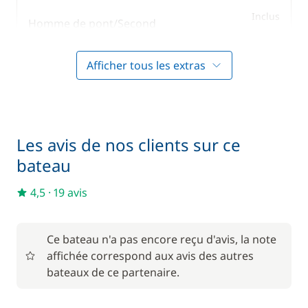
Inclus
Homme de pont/Second
—
Afficher tous les extras
Inclus
Hôtesse (repas non inclus)
—
Inclus
Literie + Serviette
—
Les avis de nos clients sur ce
bateau
Inclus
Paddle
—
4,5
·
19 avis
Inclus
Skipper (repas non inclus)
—
Ce bateau n'a pas encore reçu d'avis, la note
affichée correspond aux avis des autres
bateaux de ce partenaire.