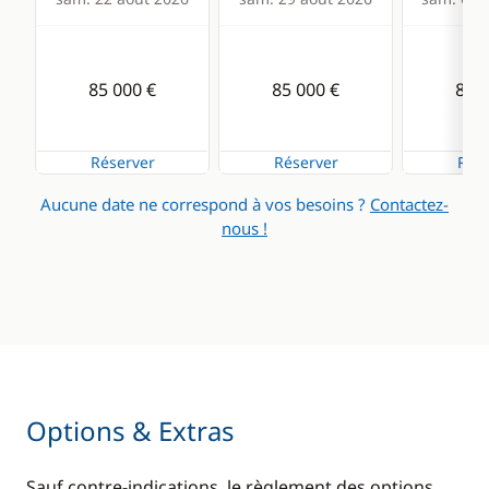
85 000 €
85 000 €
85 0
Réserver
Réserver
Rése
Aucune date ne correspond à vos besoins ?
Contactez-
nous !
Options & Extras
Sauf contre-indications, le règlement des options