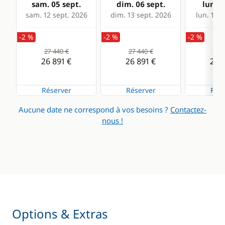
sam. 05 sept.
dim. 06 sept.
lun. 0
sam. 12 sept. 2026
dim. 13 sept. 2026
lun. 14 s
-2 %
-2 %
-2 %
27 440 €
27 440 €
27 4
26 891 €
26 891 €
26 8
Réserver
Réserver
Rése
Aucune date ne correspond à vos besoins ?
Contactez-
nous !
Options & Extras