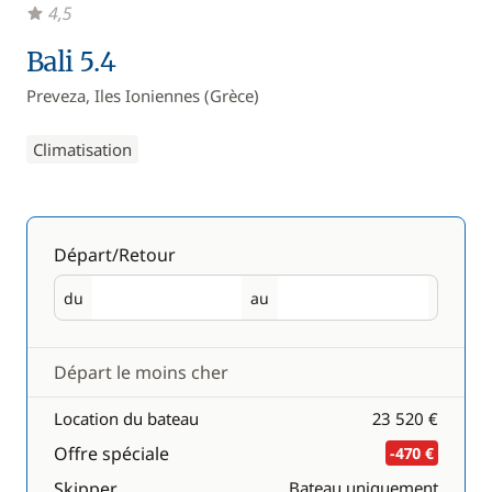
4,5
Bali 5.4
Preveza, Iles Ioniennes (Grèce)
Climatisation
Départ/Retour
du
au
Départ
Retour
Départ le moins cher
Location du bateau
23 520 €
Offre spéciale
-470 €
Skipper
Bateau uniquement