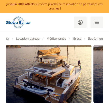
Jusqu'à 500€ offerts
sur votre prochaine réservation en parrainant vos
proches !
GlobeSailor
Location bateau
Méditerranée
Grèce
Iles Ioniennes