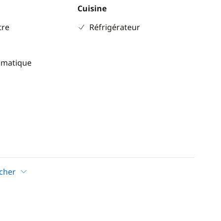
Cuisine
re
Réfrigérateur
omatique
icher