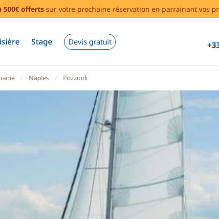
à 500€ offerts
sur votre prochaine réservation en parrainant vos pr
isière
Stage
Devis gratuit
+33
anie
Naples
Pozzuoli