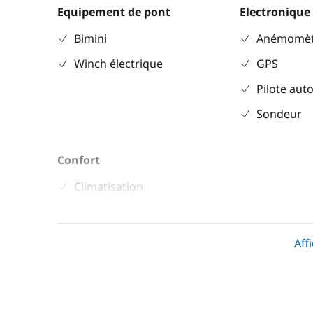
Equipement de pont
Electronique
Bimini
Anémomèt
Winch électrique
GPS
Pilote aut
Sondeur
Confort
Climatisation
Dessalinisateur
Générateur
Aff
Ventilateurs
WC électrique