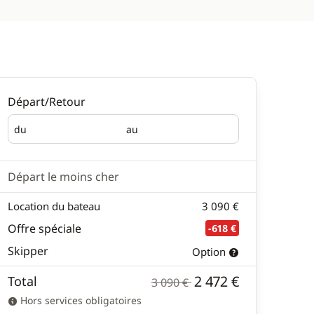
Départ/Retour
du
au
Départ
Retour
Départ le moins cher
Location du bateau
3 090 €
Offre spéciale
-618 €
Skipper
Option
2 472 €
Total
3 090 €
Hors services obligatoires