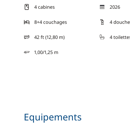
4 cabines
2026
année
8+4 couchages
4 douche
42 ft (12,80 m)
4 toilette
longueur
1,00/1,25 m
tirant d'eau
Equipements