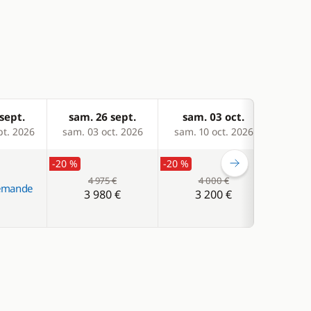
sept.
sam. 26 sept.
sam. 03 oct.
sam
pt. 2026
sam. 03 oct. 2026
sam. 10 oct. 2026
sam. 
-20 %
-20 %
-20 %
4 975 €
4 000 €
demande
3 980 €
3 200 €