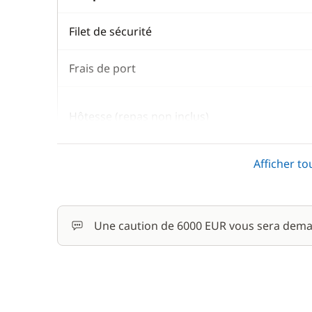
Filet de sécurité
Frais de port
Hôtesse (repas non inclus)
Afficher to
Kayak
Une caution de 6000 EUR vous sera dema
Paddle
Rachat de Franchise