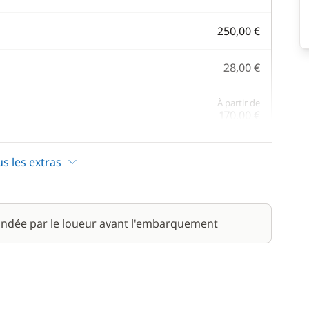
250,00 €
28,00 €
À partir de
170,00 €
/ nuit
us les extras
À partir de
15,00 €
/ nuit
À partir de
ndée par le loueur avant l'embarquement
15,00 €
/ nuit
55,00 €
/ nuit