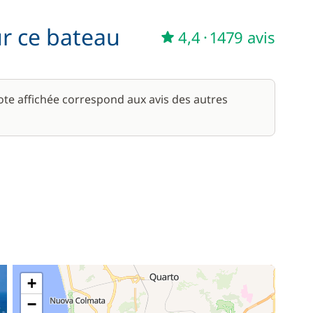
À partir de
ur ce bateau
185,00 €
4,4
·
1479 avis
/ nuit
note affichée correspond aux avis des autres
+
−