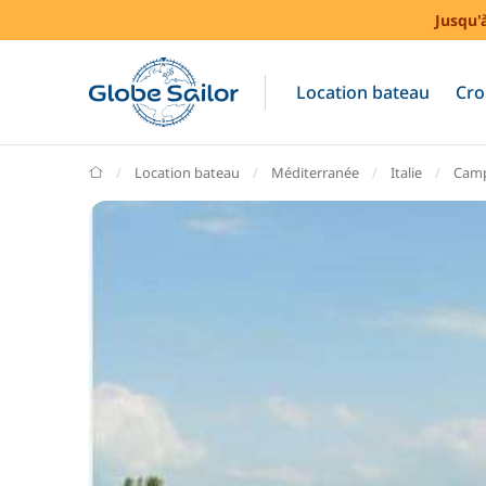
Jusqu'
Location bateau
Cro
GlobeSailor
Location bateau
Méditerranée
Italie
Camp