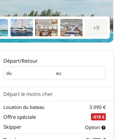
+9
Départ/Retour
du
au
Départ
Retour
Départ le moins cher
Location du bateau
3 090 €
Offre spéciale
-618 €
Skipper
Option