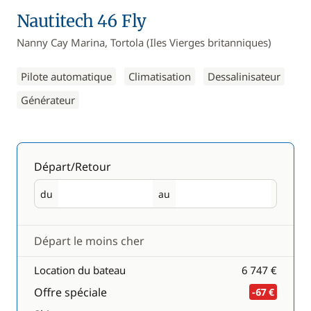
Nautitech 46 Fly
Nanny Cay Marina, Tortola (Iles Vierges britanniques)
Pilote automatique
Climatisation
Dessalinisateur
Générateur
Départ/Retour
du
au
Départ
Retour
Départ le moins cher
Location du bateau
6 747 €
Offre spéciale
-67 €