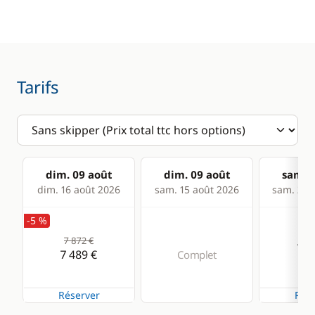
Equipement de
Cuisinière
sécurité
Grille pain
Micro-ondes
Tarifs
Réfrigérateur
Confort
Climatisation
dim. 09 août
dim. 09 août
sam. 1
dim. 16 août 2026
sam. 15 août 2026
sam. 22 
Dessalinisateur
-5 %
Eau chaude
7 872 €
7 8
Générateur
7 489 €
Complet
Ventilateurs
Réserver
Rése