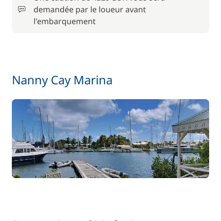
En option
demandée par le loueur avant
l'embarquement
255,38 €
Annexe
/ jour
14,72 €
Kayak
/ jour
Nanny Cay Marina
21,64 €
Paddle
/ jour
238,07 €
Skipper (repas non inclus)
/ jour
24,24 €
Wifi
/ jour