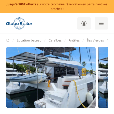
Jusqu'à 500€ offerts
sur votre prochaine réservation en parrainant vos
proches !
GlobeSailor
Location bateau
Caraïbes
Antilles
Îles Vierges
Îl