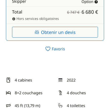
Skipper
Option
6 680 €
Total
6 747 €
Hors services obligatoires
Obtenir un devis
Favoris
4 cabines
2022
année
8+2 couchages
4 douches
45 ft (13,79 m)
4 toilettes
longueur