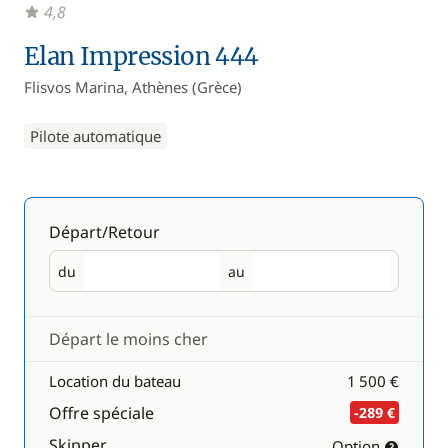
4,8
Elan Impression 444
Flisvos Marina, Athènes (Grèce)
Pilote automatique
Départ/Retour
du
au
Départ
Retour
Départ le moins cher
Location du bateau
1 500 €
Offre spéciale
-289 €
Skipper
Option