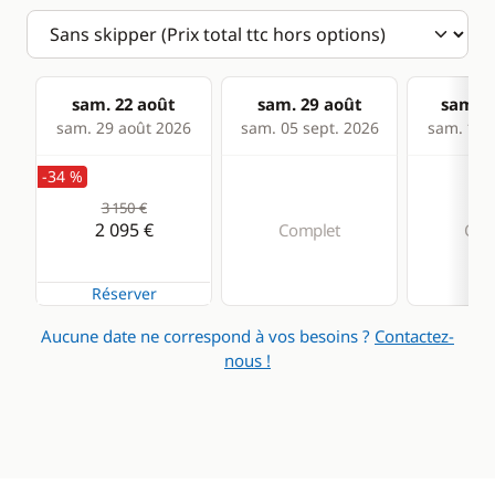
sam. 22 août
sam. 29 août
sam. 0
sam. 29 août 2026
sam. 05 sept. 2026
sam. 12 s
-34 %
3 150 €
2 095 €
Complet
Com
Réserver
Aucune date ne correspond à vos besoins ?
Contactez-
nous !