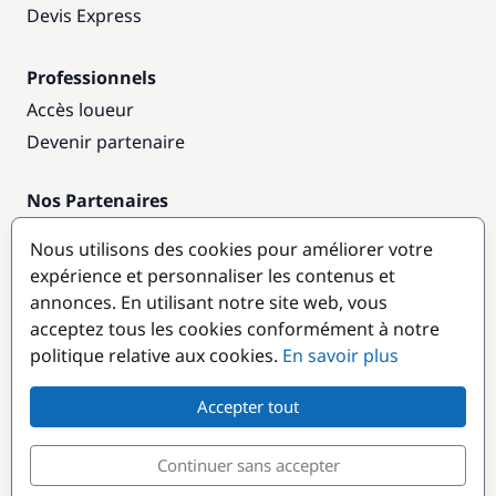
Devis Express
Professionnels
Accès loueur
Devenir partenaire
Nos Partenaires
Annuaire nautique
Nous utilisons des cookies pour améliorer votre
expérience et personnaliser les contenus et
Destinations populaires
annonces. En utilisant notre site web, vous
acceptez tous les cookies conformément à notre
politique relative aux cookies.
En savoir plus
Accepter tout
Continuer sans accepter
© GlobeSailor
Croisières & Location de bateaux depuis