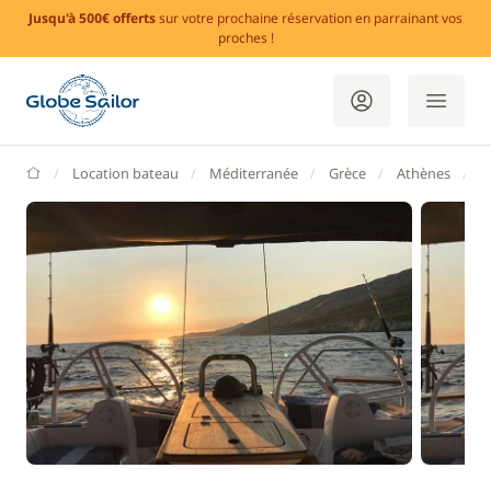
Jusqu'à 500€ offerts
sur votre prochaine réservation en parrainant vos
proches !
GlobeSailor
Location bateau
Méditerranée
Grèce
Athènes
F