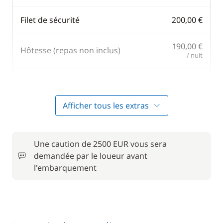
Filet de sécurité
200,00 €
190,00 €
Hôtesse (repas non inclus)
/ nuit
150,00 €
Kayak
/ semaine
Afficher tous les extras
Moteur Hors Bord
—
100,00 €
Une caution de 2500 EUR vous sera
Paddle
/ semaine
demandée par le loueur avant
l'embarquement
210,00 €
Skipper (repas non inclus)
/ nuit