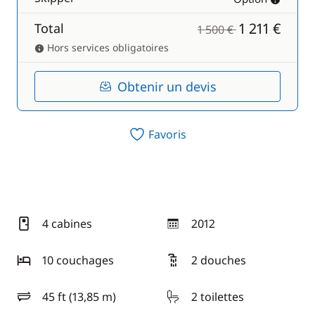
1 211 €
Total
1 500 €
Hors services obligatoires
Obtenir un devis
Favoris
4 cabines
2012
année
10 couchages
2 douches
45 ft (13,85 m)
2 toilettes
longueur