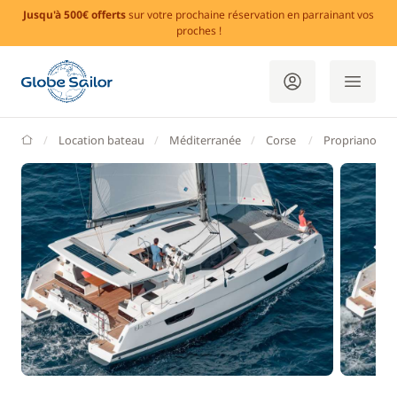
Jusqu'à 500€ offerts
sur votre prochaine réservation en parrainant vos
proches !
GlobeSailor
Location bateau
Méditerranée
Corse
Propriano