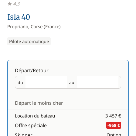
4,3
Isla 40
Propriano, Corse (France)
Pilote automatique
Départ/Retour
du
au
Départ
Retour
Départ le moins cher
Location du bateau
3 457 €
Offre spéciale
-968 €
Skipper
Option