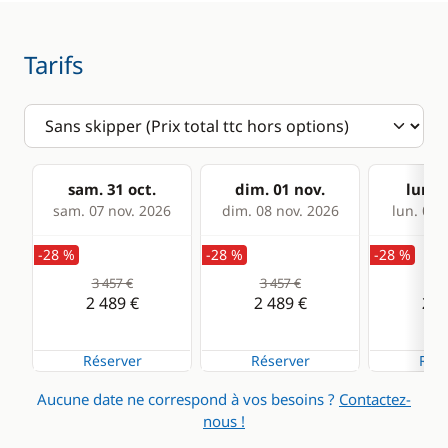
Tarifs
sam. 31 oct.
dim. 01 nov.
lun. 0
sam. 07 nov. 2026
dim. 08 nov. 2026
lun. 09 
-28 %
-28 %
-28 %
3 457 €
3 457 €
3 4
2 489 €
2 489 €
2 4
Réserver
Réserver
Rése
Aucune date ne correspond à vos besoins ?
Contactez-
nous !