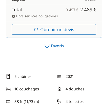
2 489 €
Total
3 457 €
Hors services obligatoires
Obtenir un devis
Favoris
5 cabines
2021
année
10 couchages
4 douches
38 ft (11,73 m)
4 toilettes
longueur