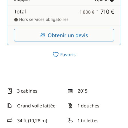
1 710 €
Total
1 800 €
Hors services obligatoires
Obtenir un devis
Favoris
3 cabines
2015
année
Grand voile lattée
1 douches
34 ft (10,28 m)
1 toilettes
longueur