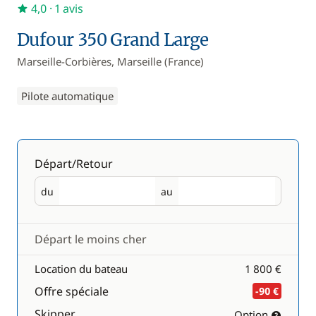
4,0
· 1 avis
Dufour 350 Grand Large
Marseille-Corbières, Marseille (France)
Pilote automatique
Départ/Retour
du
au
Départ
Retour
Départ le moins cher
Location du bateau
1 800 €
Offre spéciale
-90 €
Skipper
Option