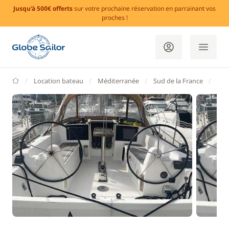
Jusqu'à 500€ offerts
sur votre prochaine réservation en parrainant vos
proches !
GlobeSailor
Location bateau
Méditerranée
Sud de la France
Bou