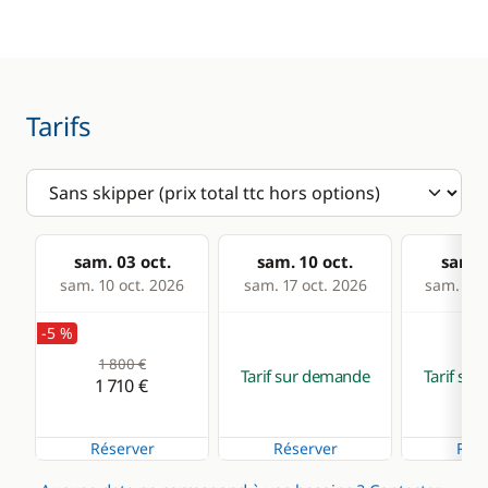
Réfrigérateur
Guide & cartes
Confort
Tarifs
Eau chaude
Plateforme de bain
sam. 03 oct.
sam. 10 oct.
sam. 1
sam. 10 oct. 2026
sam. 17 oct. 2026
sam. 24 
-5 %
1 800 €
Tarif sur demande
Tarif su
1 710 €
Réserver
Réserver
Rése