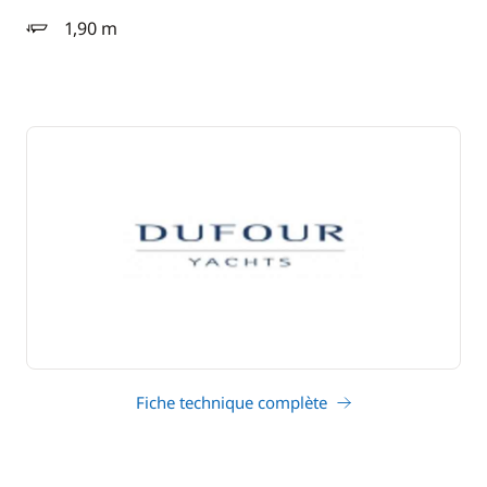
1,90 m
tirant d'eau
Fiche technique complète