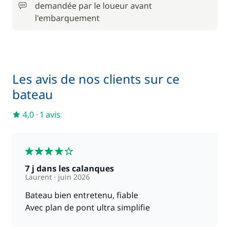
Dernière nuit à bord (vendredi)
demandée par le loueur avant
/ bateau
l'embarquement
Literie
45,00 €
100,00 €
Nuit à bord la veille de l'embarquement
/ unité
Les avis de nos clients sur ce
bateau
15,00 €
Serviettes
/ personne
4,0
·
1 avis
420,00 €
Skipper (repas non inclus)
/ jour
4
7 j dans les calanques
Laurent
juin 2026
Bateau bien entretenu, fiable
Avec plan de pont ultra simplifie