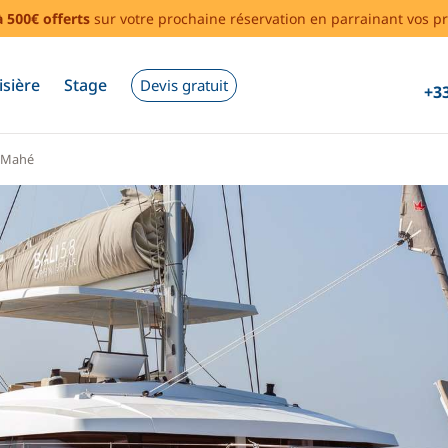
à 500€ offerts
sur votre prochaine réservation en parrainant vos pr
isière
Stage
Devis gratuit
+33
Mahé