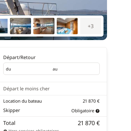
+3
Départ/Retour
du
au
Départ
Retour
Départ le moins cher
Location du bateau
21 870 €
Skipper
Obligatoire
21 870 €
Total
Hors services obligatoires