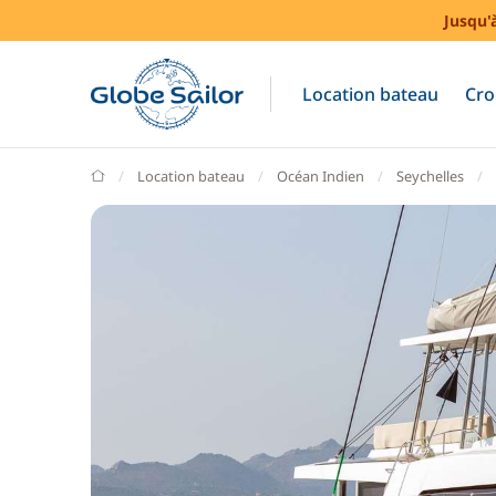
Jusqu'
Location bateau
Cro
GlobeSailor
Location bateau
Océan Indien
Seychelles