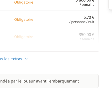
3 860,00 €
Obligatoire
/ semaine
6,70 €
Obligatoire
/ personne / nuit
350,00 €
Obligatoire
/ semaine
us les extras
1 400,00 €
/ semaine
ndée par le loueur avant l'embarquement
95,00 €
/ semaine
95,00 €
/ semaine