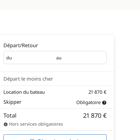
Départ/Retour
du
au
Départ
Retour
Départ le moins cher
Location du bateau
21 870 €
Skipper
Obligatoire
21 870 €
Total
Hors services obligatoires