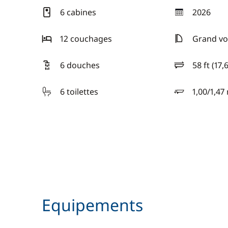
6 cabines
2026
année
12 couchages
Grand voi
6 douches
58 ft (17,
longueur
6 toilettes
1,00/1,47
tirant d'eau
Equipements