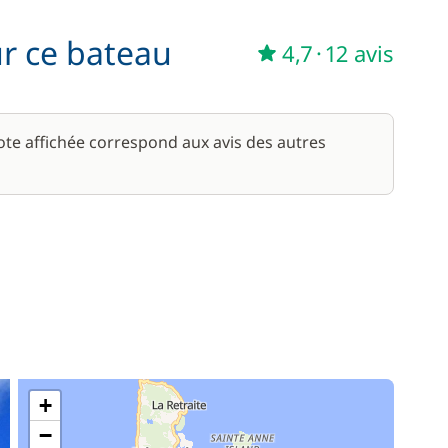
ur ce bateau
225,00 €
4,7
·
12 avis
/ semaine
À partir de
295,00 €
note affichée correspond aux avis des autres
/ semaine
+
−