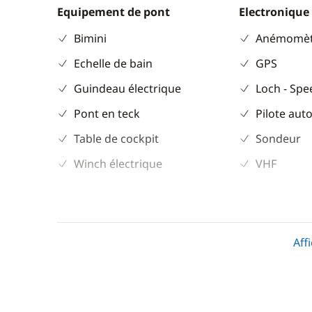
Equipement de pont
Electronique
Bimini
Anémomèt
Echelle de bain
GPS
Guindeau électrique
Loch - Sp
Pont en teck
Pilote aut
Table de cockpit
Sondeur
Winch électrique
VHF
Confort
Climatisation
Aff
Dessalinisateur
Eau chaude
Générateur