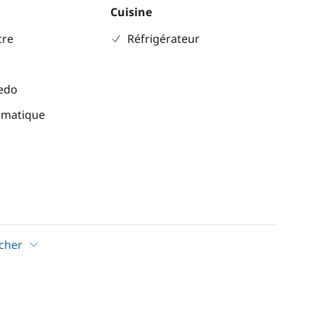
Cuisine
re
Réfrigérateur
eedo
omatique
icher