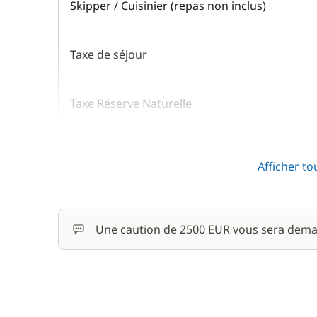
Skipper / Cuisinier (repas non inclus)
Taxe de séjour
Taxe Réserve Naturelle
En option
Afficher to
Hôtesse (repas non inclus)
Une caution de 2500 EUR vous sera dema
Kayak
Paddle