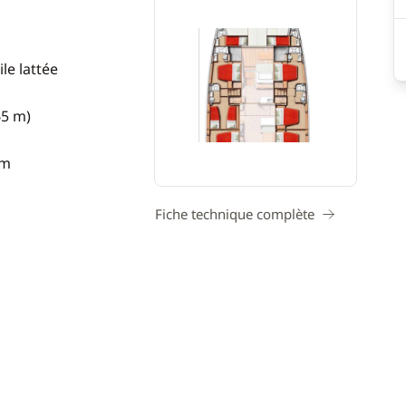
le lattée
65 m)
 m
Fiche technique complète