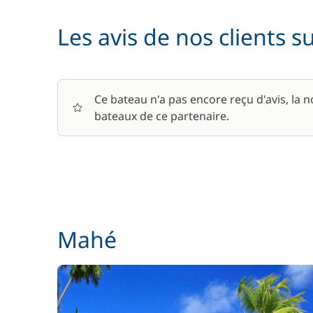
Les avis de nos clients s
Pension complète
Seabob / Sea Scooter
Ce bateau n'a pas encore reçu d'avis, la 
bateaux de ce partenaire.
Mahé