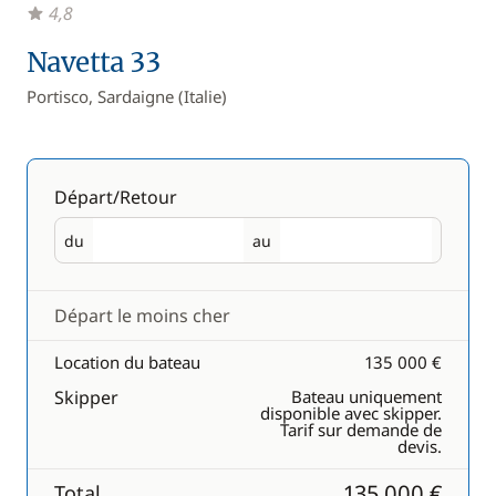
4,8
Navetta 33
Portisco, Sardaigne (Italie)
Départ/Retour
du
au
Départ
Retour
Départ le moins cher
Location du bateau
135 000 €
Skipper
Bateau uniquement
disponible avec skipper.
Tarif sur demande de
devis.
135 000 €
Total