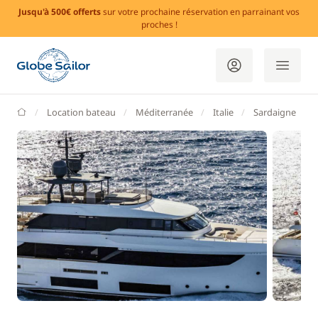
Jusqu'à 500€ offerts
sur votre prochaine réservation en parrainant vos
proches !
GlobeSailor
Location bateau
Méditerranée
Italie
Sardaigne