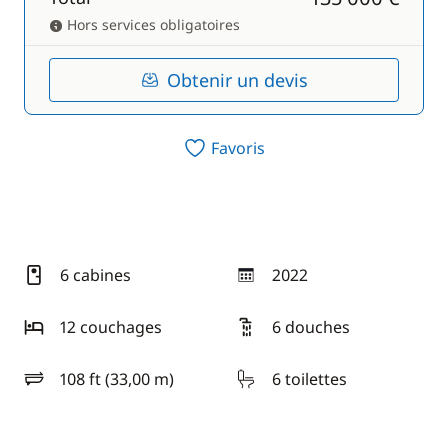
Hors services obligatoires
Obtenir un devis
Favoris
6 cabines
2022
année
12 couchages
6 douches
108 ft (33,00 m)
6 toilettes
longueur