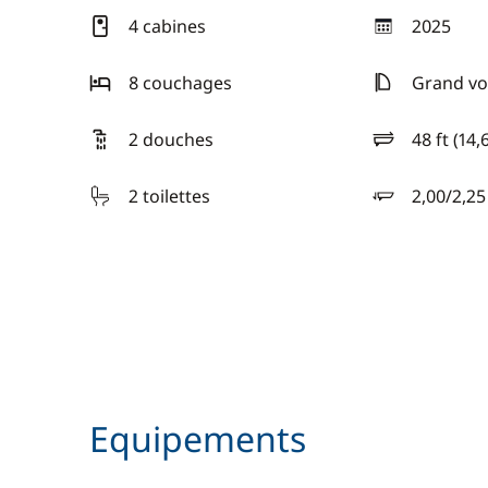
4 cabines
2025
année
8 couchages
Grand vo
2 douches
48 ft (14,
longueur
2 toilettes
2,00/2,2
tirant d'eau
Equipements