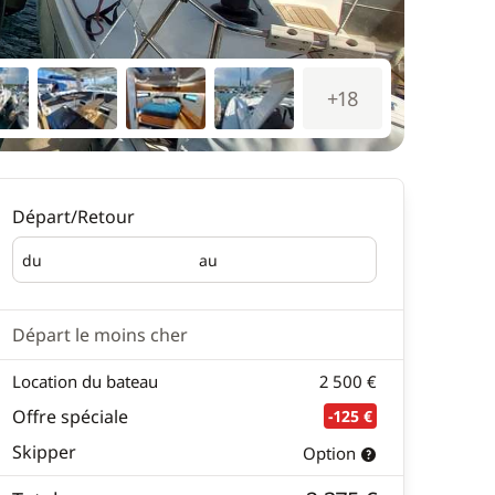
+18
Départ/Retour
du
au
Départ
Retour
Départ le moins cher
Location du bateau
2 500 €
Offre spéciale
-125 €
Skipper
Option