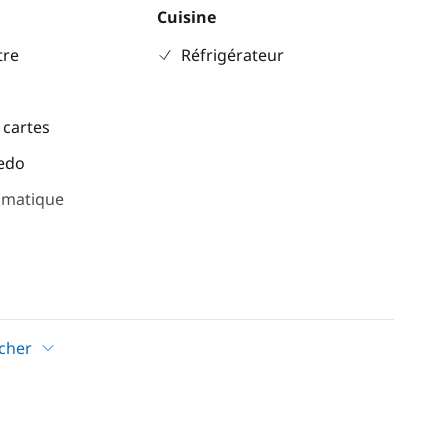
Cuisine
re
Réfrigérateur
 cartes
eedo
omatique
icher