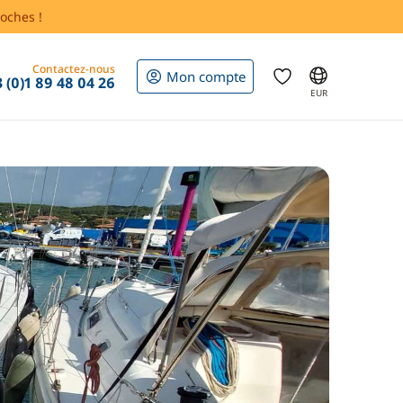
oches !
Contactez-nous
Mon compte
 (0)1 89 48 04 26
EUR