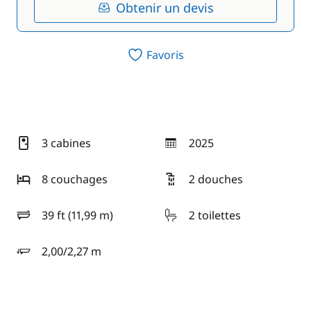
Obtenir un devis
Favoris
3 cabines
2025
année
8 couchages
2 douches
39 ft (11,99 m)
2 toilettes
longueur
2,00/2,27 m
tirant d'eau