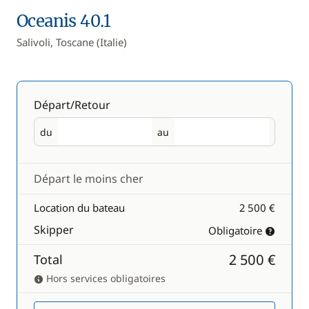
Oceanis 40.1
Salivoli, Toscane (Italie)
Départ/Retour
du
au
Départ
Retour
Départ le moins cher
Location du bateau
2 500 €
Skipper
Obligatoire
2 500 €
Total
Hors services obligatoires