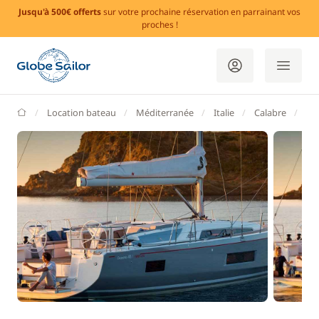
Jusqu'à 500€ offerts
sur votre prochaine réservation en parrainant vos
proches !
GlobeSailor
Location bateau
Méditerranée
Italie
Calabre
Tr