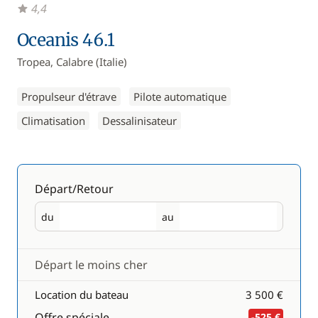
4,4
Oceanis 46.1
Tropea, Calabre (Italie)
Propulseur d'étrave
Pilote automatique
Climatisation
Dessalinisateur
Départ/Retour
du
au
Départ
Retour
Départ le moins cher
Location du bateau
3 500 €
Offre spéciale
-525 €