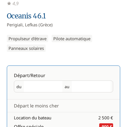
4,9
Oceanis 46.1
Perigiali, Lefkas (Grèce)
Propulseur d'étrave
Pilote automatique
Panneaux solaires
Départ/Retour
du
au
Départ
Retour
Départ le moins cher
Location du bateau
2 500 €
Offre spéciale
-900 €