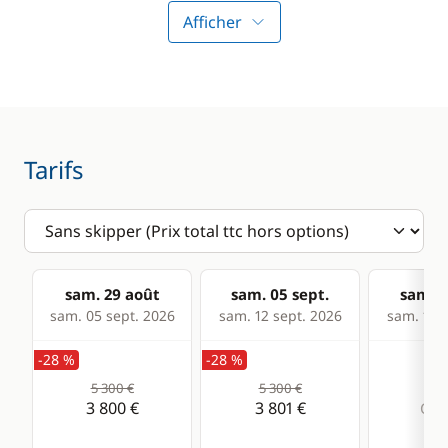
Lecteur de cartes
Afficher
Loch - Speedo
Pilote automatique
Sondeur
Tarifs
VHF
Confort
Panneaux solaires
sam. 29 août
sam. 05 sept.
sam. 1
sam. 05 sept. 2026
sam. 12 sept. 2026
sam. 19 s
-28 %
-28 %
5 300 €
5 300 €
3 800 €
3 801 €
Com