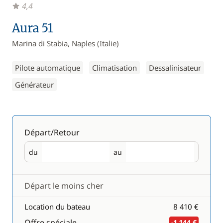
4,4
Aura 51
Marina di Stabia, Naples (Italie)
Pilote automatique
Climatisation
Dessalinisateur
Générateur
Départ/Retour
du
au
Départ
Retour
Départ le moins cher
Location du bateau
8 410 €
Offre spéciale
-1 144 €