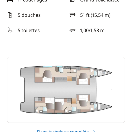
5 douches
51 ft (15,54 m)
longueur
5 toilettes
1,00/1,58 m
tirant d'eau
Fiche technique complète