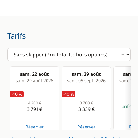
Equipement de
Congélateur
sécurité
Machine à café
Réfrigérateur
Tarifs
sam. 22 août
sam. 29 août
sam. 0
sam. 29 août 2026
sam. 05 sept. 2026
sam. 12 s
-10 %
-10 %
4 200 €
3 700 €
Tarif su
3 791 €
3 339 €
Réserver
Réserver
Rése