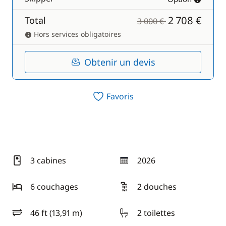
2 708 €
Total
3 000 €
Hors services obligatoires
Obtenir un devis
Favoris
3 cabines
2026
année
6 couchages
2 douches
46 ft (13,91 m)
2 toilettes
longueur