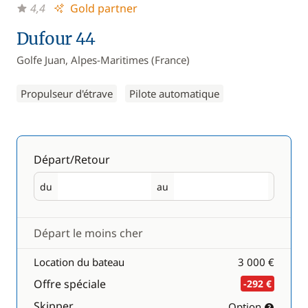
4,4
Gold partner
Dufour 44
Golfe Juan, Alpes-Maritimes (France)
Propulseur d'étrave
Pilote automatique
Départ/Retour
du
au
Départ
Retour
Départ le moins cher
Location du bateau
3 000 €
Offre spéciale
-292 €
Skipper
Option