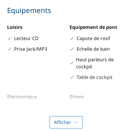
Equipements
Loisirs
Equipement de pont
Lecteur CD
Capote de roof
Prise Jack/MP3
Echelle de bain
Haut parleurs de
cockpit
Table de cockpit
Electronique
Divers
Anémomètre
Equipement de
sécurité
GPS
Afficher
Guide & cartes
Lecteur de cartes