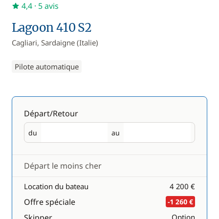
4,4
· 5 avis
Lagoon 410 S2
Cagliari, Sardaigne (Italie)
Pilote automatique
Départ/Retour
du
au
Départ
Retour
Départ le moins cher
Location du bateau
4 200 €
Offre spéciale
-1 260 €
Skipper
Option