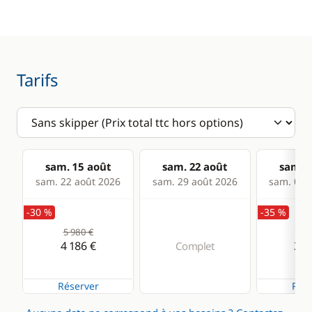
Loch - Speedo
Pilote automatique
Sondeur
Tarifs
VHF
Cuisine
Cuisinière
sam. 15 août
sam. 22 août
sam. 2
sam. 22 août 2026
sam. 29 août 2026
sam. 05 s
Réfrigérateur
-30 %
-35 %
5 980 €
5 0
4 186 €
3 2
Complet
Réserver
Rése