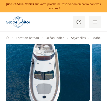
Jusqu'à 500€ offerts
sur votre prochaine réservation en parrainant vos
proches !
GlobeSailor
Location bateau
Océan Indien
Seychelles
Mahé