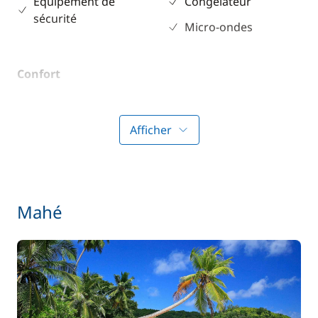
Equipement de
Congélateur
sécurité
Micro-ondes
Confort
Climatisation
Générateur
Afficher
WC électrique
Mahé