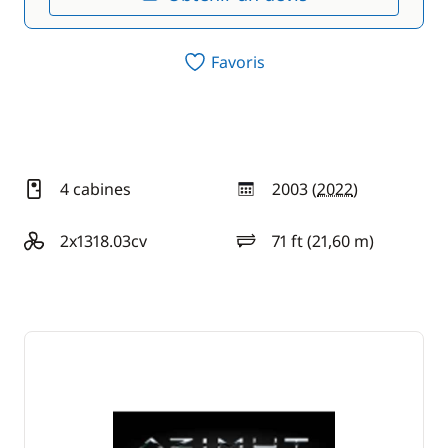
Favoris
4 cabines
2003 (
2022
)
année
2x1318.03cv
71 ft (21,60 m)
motorisation
longueur